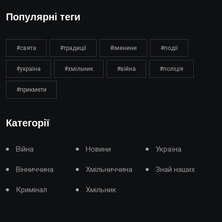
Популярні теги
#свята
#традиції
#іменини
#події
#україна
#хмільник
#війна
#поліція
#прикмети
Категорії
Війна
Новини
Україна
Вінниччина
Хмільниччина
Знай наших
Кримінал
Хмільник