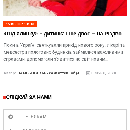
ХМІЛЬНИЧЧИНА
«Під ялинку» - дитинка і ще двоє – на Різдво
Поки в Україні святкували прихід нового року, лікарі та
медсестри пологових будинків займалися важливими
справами: допомагали з’явитися на світ новим
українцям та україночкам. В новорічну ніч у пологовому
відділенні Хмільницької...
Автор:
Новини Хмільника Життєві обрії
8 січня, 2020
СЛІДКУЙ ЗА НАМИ
TELEGRAM