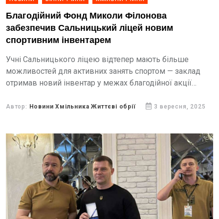
Благодійний Фонд Миколи Філонова
забезпечив Сальницький ліцей новим
спортивним інвентарем
Учні Сальницького ліцею відтепер мають більше
можливостей для активних занять спортом — заклад
отримав новий інвентар у межах благодійної акції
«Спорт заради Перемоги!». Ініціатива реалізована БФ
Миколи Філонова «Український Альянс»...
Автор:
Новини Хмільника Життєві обрії
3 вересня, 2025