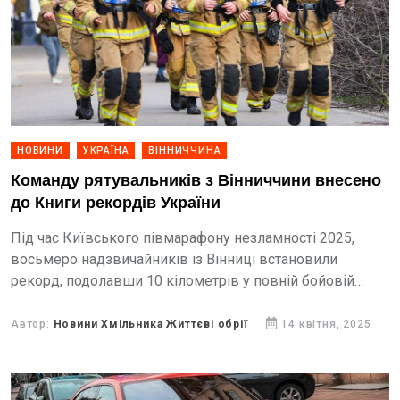
НОВИНИ
УКРАЇНА
ВІННИЧЧИНА
Команду рятувальників з Вінниччини внесено
до Книги рекордів України
Під час Київського півмарафону незламності 2025,
восьмеро надзвичайників із Вінниці встановили
рекорд, подолавши 10 кілометрів у повній бойовій
амуніції, вага якої 18 кілограмів.
Автор:
Новини Хмільника Життєві обрії
14 квітня, 2025