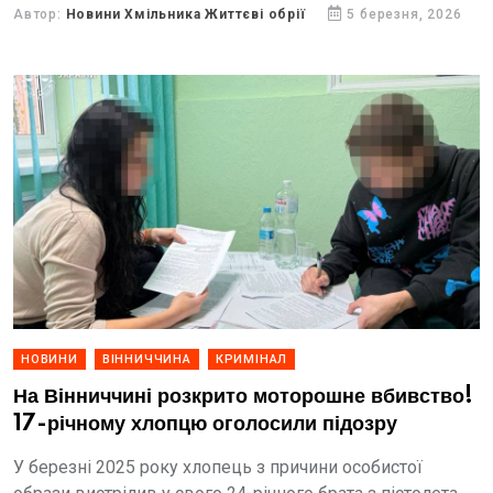
прикордонної служби та Державної спеціальної
Автор:
Новини Хмільника Життєві обрії
5 березня, 2026
служби транспорту.
НОВИНИ
ВІННИЧЧИНА
КРИМІНАЛ
На Вінниччині розкрито моторошне вбивство!
17-річному хлопцю оголосили підозру
У березні 2025 року хлопець з причини особистої