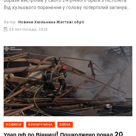
образи вистрілив у свого 24-річного брата з пістолета.
Від кульового поранення у голову потерпілий загинув
на місці.
Автор:
Новини Хмільника Життєві обрії
29 листопада, 2025
НОВИНИ
ВІННИЧЧИНА
ВІЙНА
Удар рф по Вінниці! Пошкоджено понад 20