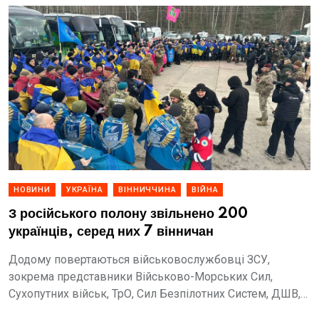
НОВИНИ
УКРАЇНА
ВІННИЧЧИНА
ВІЙНА
З російського полону звільнено 200
українців, серед них 7 вінничан
Додому повертаються військовослужбовці ЗСУ,
зокрема представники Військово-Морських Сил,
Сухопутних військ, ТрО, Сил Безпілотних Систем, ДШВ,
ПС, а також Національної гвардії України, Державної