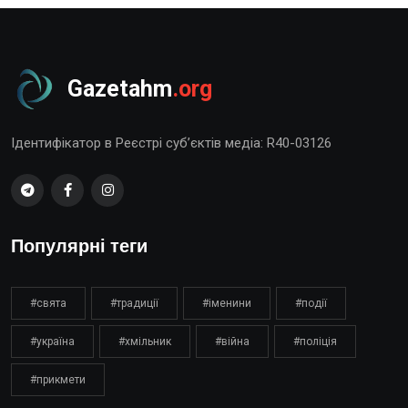
Gazetahm
.org
Ідентифікатор в Реєстрі суб’єктів медіа: R40-03126
Популярні теги
#свята
#традиції
#іменини
#події
#україна
#хмільник
#війна
#поліція
#прикмети