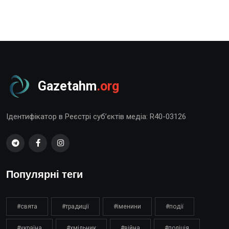
Gazetahm
.org
Ідентифікатор в Реєстрі суб’єктів медіа: R40-03126
Популярні теги
#свята
#традиції
#іменини
#події
#україна
#хмільник
#війна
#поліція