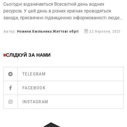
Сьогодні відзначається Всесвітній день водних
ресурсів. У цей день в різних країнах проводяться
заходи, присвячені підвищенню інформованості людей
стосовно важливості збереження та освоєння водних
ресурсів.
Автор:
Новини Хмільника Життєві обрії
22 березня, 2021
СЛІДКУЙ ЗА НАМИ
TELEGRAM
FACEBOOK
INSTAGRAM