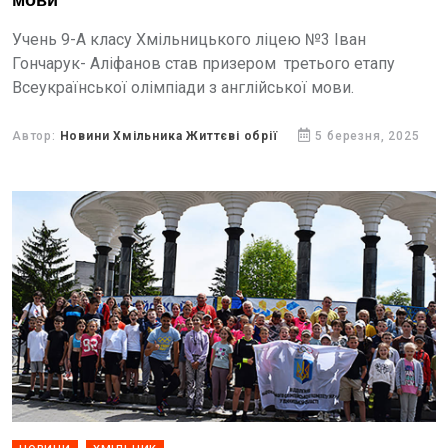
мови
Учень 9-А класу Хмільницького ліцею №3 Іван
Гончарук- Аліфанов став призером третього етапу
Всеукраїнської олімпіади з англійської мови.
Автор:
Новини Хмільника Життєві обрії
5 березня, 2025