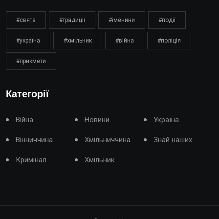
#свята
#традиції
#іменини
#події
#україна
#хмільник
#війна
#поліція
#прикмети
Категорії
Війна
Новини
Україна
Вінниччина
Хмільниччина
Знай наших
Кримінал
Хмільник