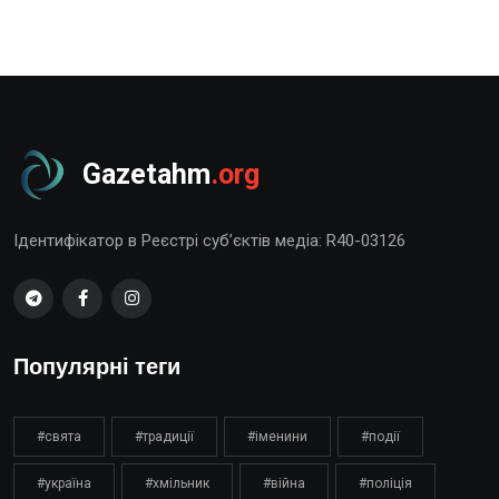
Gazetahm
.org
Ідентифікатор в Реєстрі суб’єктів медіа: R40-03126
Популярні теги
#свята
#традиції
#іменини
#події
#україна
#хмільник
#війна
#поліція