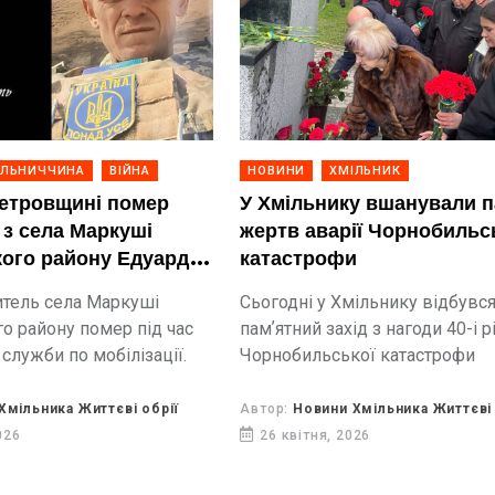
ІЛЬНИЧЧИНА
ВІЙНА
НОВИНИ
ХМІЛЬНИК
етровщині помер
У Хмільнику вшанували п
 з села Маркуші
жертв аварії Чорнобильс
ого району Едуард
катастрофи
житель села Маркуші
Сьогодні у Хмільнику відбувс
о району помер під час
памʼятний захід з нагоди 40-і р
служби по мобілізації.
Чорнобильської катастрофи
Хмільника Життєві обрії
Автор:
Новини Хмільника Життєві 
026
26 квітня, 2026