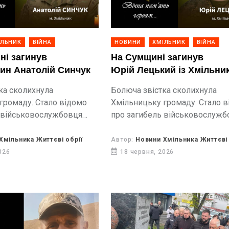
ІЛЬНИК
ВІЙНА
НОВИНИ
ХМІЛЬНИК
ВІЙНА
ні загинув
На Сумщині загинув
ин Анатолій Синчук
Юрій Лецький із Хмільни
ка сколихнула
Болюча звістка сколихнула
громаду. Стало відомо
Хмільницьку громаду. Стало 
 військовослужбовця
про загибель військовослужб
олія Васильовича, який
Юрія Лецького, який тривалий
 вважався зниклим
вважався зниклим безвісти. З
Хмільника Життєві обрії
Автор:
Новини Хмільника Життєві 
віддав своє життя за Україну п
026
18 червня, 2026
бойових дій на Сумщині.