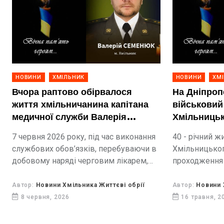
НОВИНИ
ХМІЛЬНИК
НОВИНИ
ХМ
Вчора раптово обірвалося
На Дніпроп
життя хмільничанина капітана
військовий
медичної служби Валерія
Хмільницьк
Семенюка
Гічанов
7 червня 2026 року, під час виконання
40 - річний 
службових обов’язків, перебуваючи в
Хмільницьког
добовому наряді черговим лікарем,
проходження 
раптово обірвалося життя
хмільничанина Семенюка Валерія
Автор:
Новини Хмільника Життєві обрії
Автор:
Новини 
Павловича.
8 червня, 2026
16 травня, 2