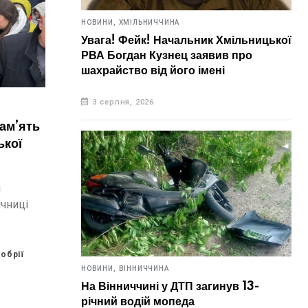
НОВИНИ,
ХМІЛЬНИЧЧИНА
Увага! Фейк! Начальник Хмільницької
РВА Богдан Кузнец заявив про
шахрайство від його імені
3 серпня, 2026
ам’ять
ької
я
ічниці
обрії
НОВИНИ,
ВІННИЧЧИНА
На Вінниччині у ДТП загинув 13-
річний водій мопеда