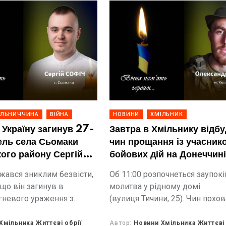
ІЛЬНИЧЧИНА
ВІЙНА
НОВИНИ
ХМІЛЬНИК
Україну загинув 27-
Завтра в Хмільнику відб
ель села Сьомаки
чин прощання із учасник
ого району Сергій
бойових дій на Донеччин
Олександром Чорним
жався зниклим безвісти,
Об 11:00 розпочнеться заупокі
що він загинув в
молитва у рідному домі
огневого ураження з
(вулиця Тичини, 25). Чин похов
противника в населеному
прощання з воїном відбудетьс
Синельниківського району
Вугринівському кладовищі.
Хмільника Життєві обрії
Автор:
Новини Хмільника Життєві 