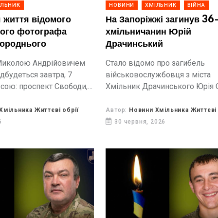
ІЛЬНИК
НОВИНИ
ХМІЛЬНИК
ВІЙНА
 життя відомого
На Запоріжжі загинув 36
кого фотографа
хмільничанин Юрій
городнього
Драчинський
Миколою Андрійовичем
Стало відомо про загибель
дбудеться завтра, 7
військовослужбовця з міста
есою: проспект Свободи,
Хмільник Драчинського Юрія 
Захисник загинув під час вик
бойового завдання на Запоріж
Хмільника Життєві обрії
Автор:
Новини Хмільника Життєві 
6
30 червня, 2026