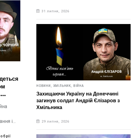
31 липня, 2026
удеться
ом
НОВИНИ,
ХМІЛЬНИК,
ВІЙНА
і
Захищаючи Україну на Донеччині
загинув солдат Андрій Єлізаров з
йна
Хмільника
ання і
29 липня, 2026
я на
обрії