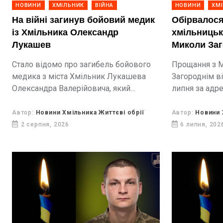
НОВИНИ
ХМІЛЬНИК
ВІЙНА
НОВИНИ
ХМ
На війні загинув бойовий медик
Обірвалося
із Хмільника Олександр
хмільниць
Лукашев
Миколи За
Стало відомо про загибель бойового
Прощання з 
медика з міста Хмільник Лукашева
Загороднім ві
Олександра Валерійовича, який
липня за адр
тривалий час вважався зниклим
15, кв. 35.
безвісти.
Автор:
Новини Хмільника Життєві обрії
Автор:
Новини 
2 серпня, 2026
6 липня, 202