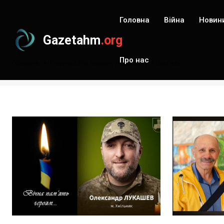
Головна
Війна
Новин
Gazetahm
.org
Про нас
Головна
Результати пошуку по запиту: #памʼять