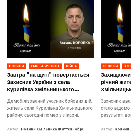
НОВИНИ
ХМІЛЬНИЧЧИНА
ВІЙНА
НОВИНИ
ХМ
Завтра "на щиті" повертається
Захищаючи 
Захисник України з села
річний жит
Курилівка Хмільницького
Хмільницьк
району Василь Коробка
Софіч
Демобілізований учасник бойових дій,
Захисник вва
житель села Курилівка Хмільницького
стало відомо 
району, сьогодні помер у лікарні.
результаті в
БПЛА з боку 
пункті Фізія 
Автор:
Новини Хмільника Життєві обрії
Автор:
Новини 