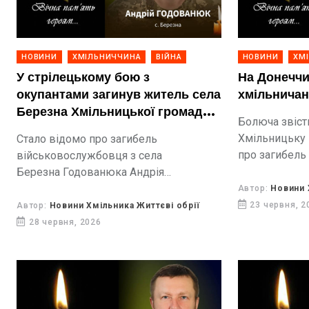
НОВИНИ
ХМІЛЬНИЧЧИНА
ВІЙНА
НОВИНИ
ХМ
У стрілецькому бою з
На Донеччи
окупантами загинув житель села
хмільничан
Березна Хмільницької громади
Болюча звіст
Андрій Годованюк
Хмільницьку 
Стало відомо про загибель
про загибель
військовослужбовця з села
Синчука Анат
Березна Годованюка Андрія
тривалий час
Миколайовича. Захисник
Автор:
Новини 
безвісти.
загинув внаслідок стрілецького бою з
23 червня, 2
Автор:
Новини Хмільника Життєві обрії
противником на Запоріжжі.
28 червня, 2026