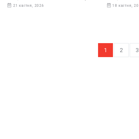
Дніпропетров
21 квітня, 2026
18 квітня, 2
1
2
3