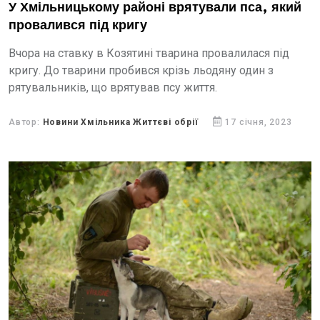
У Хмільницькому районі врятували пса, який
провалився під кригу
Вчора на ставку в Козятині тварина провалилася під
кригу. До тварини пробився крізь льодяну один з
рятувальників, що врятував псу життя.
Автор:
Новини Хмільника Життєві обрії
17 січня, 2023