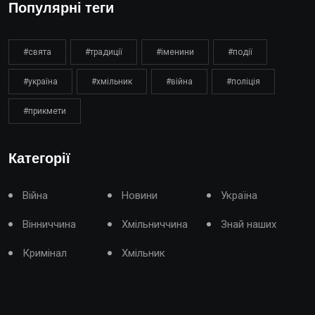
Популярні теги
#свята
#традиції
#іменини
#події
#україна
#хмільник
#війна
#поліція
#прикмети
Категорії
Війна
Новини
Україна
Вінниччина
Хмільниччина
Знай наших
Кримінал
Хмільник