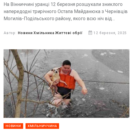
На Вінниччині уранці 12 березня розшукали зниклого
напередодні трирічного Остапа Майданюка з Чернівців
Могилів-Подільського району, якого всю ніч від
переохолодження рятував собака.
Автор:
Новини Хмільника Життєві обрії
12 березня, 2025
НОВИНИ
ХМІЛЬНИЧЧИНА