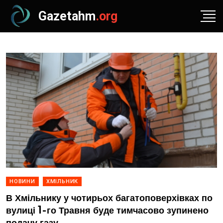
Gazetahm
.org
НОВИНИ
ХМІЛЬНИК
В Хмільнику у чотирьох багатоповерхівках по
вулиці 1-го Травня буде тимчасово зупинено