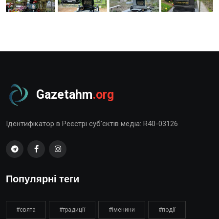
Gazetahm
.org
Ідентифікатор в Реєстрі суб’єктів медіа: R40-03126
Популярні теги
#свята
#традиції
#іменини
#події