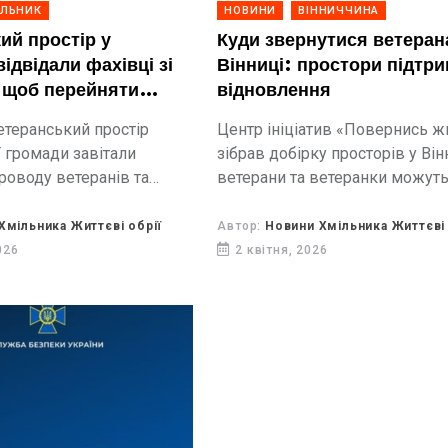
ІЛЬНИК
НОВИНИ
ВІННИЧЧИНА
ий простір у
Куди звернутися ветеран
ідвідали фахівці зі
Вінниці: простори підтри
 щоб перейняти
відновлення
оти
етеранський простір
Центр ініціатив «Повернись 
 громади завітали
зібрав добірку просторів у Він
проводу ветеранів та
ветерани та ветеранки можут
них осіб зі Жмеринки.
отримати підтримку, займатис
спортом або проводити час у сп
Хмільника Життєві обрії
Автор:
Новини Хмільника Життєві 
Ініціатива створена у межах п
026
2 квітня, 2026
«Наші тут»,...