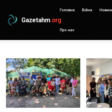
Головна
Війна
Новин
Gazetahm
.org
Про нас
Головна
Результати пошуку по запиту: #простір