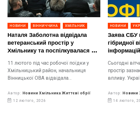
НОВИНИ
ВІННИЧЧИНА
ХМІЛЬНИК
НОВИНИ
УКР
Наталя Заболотна відвідала
Заява СБУ 
ветеранський простір у
гібридної в
Хмільнику та поспілкувалася з
інформацій
ветеранами
11 лютого під час робочої поїдки у
Сьогодні віт
Хмільницький район, начальниця
простір зазн
Вінницької ОВА відвідала
впливу. Украї
ветеранський простір у Хмільнику.
системного на
Наталя Михайлівна познайомилася з
поширенням ф
Автор:
Новини Хмільника Життєві обрії
Автор:
Новини 
колективом цього закладу,
викривленням
12 лютого, 2026
14 лютого, 2
поспілкувалася з очільником простору,
ветераном війни Валентином...