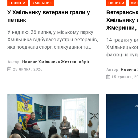
НОВИНИ
ХМІЛЬНИК
НОВИНИ
ХМ
У Хмільнику ветерани грали у
Ветеранськ
петанк
Хмільнику в
Жмеринки,
У неділю, 26 липня, у міському парку
досвід роб
Хмільника відбулася зустріч ветеранів,
14 травня у в
яка поєднала спорт, спілкування та
Хмільницької
сімейне дозвілля. Головною подією
фахівці із су
заходу стала гра у петанк - популярний
демобілізова
Автор:
Новини Хмільника Життєві обрії
у Європі вид спорту.
28 липня, 2026
Автор:
Новини 
15 травня, 2