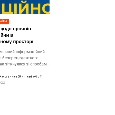
АЇНА
щодо проявів
ійни в
ному просторі
чизняний інформаційний
ає безпрецедентного
на зіткнулася зі спробами
гнітання паніки,
ейкової інформації та
Хмільника Життєві обрії
 реального стану речей.
022