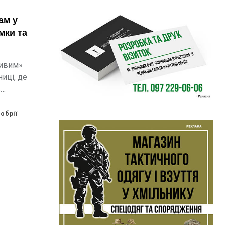
ам у
мки та
живим»
ниці, де
ь
я
ільноті.
обрії
роєкту