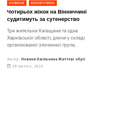
НОВИНИ
ВІННИЧЧИНА
Чотирьох жінок на Вінниччині
судитимуть за сутенерство
Три жительки Київщини та одна
Харківської області, діючи у складі
організованої злочинної групи,
забезпечували чотирьом жінкам
зайняття проституцією на території
Автор:
Новини Хмільника Життєві обрії
Вінниччини
28 лютого, 2023