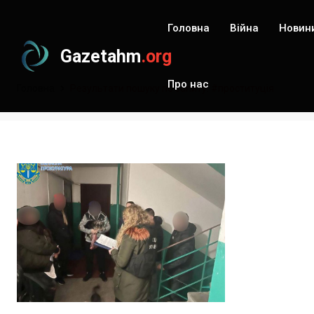
Головна
Війна
Новин
Gazetahm
.org
Про нас
Головна
Результати пошуку по запиту: #проституція