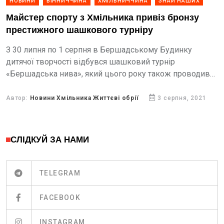
НОВИНИ
ВІННИЧЧИНА
ХМІЛЬНИЧЧИНА
ЗНАЙ НАШИХ
Майстер спорту з Хмільника привіз бронзу
престижного шашкового турніру
З 30 липня по 1 серпня в Бершадському Будинку
дитячої творчості відбувся шашковий турнір
«Бершадська нива», який цього року також проводився
в рамках заходів з нагоди відзначення 30-ї річниці Дня...
Автор:
Новини Хмільника Життєві обрії
3 серпня, 2021
СЛІДКУЙ ЗА НАМИ
TELEGRAM
FACEBOOK
INSTAGRAM