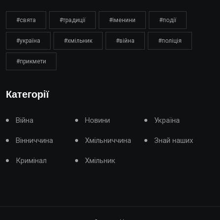
#свята
#традиції
#іменини
#події
#україна
#хмільник
#війна
#поліція
#прикмети
Категорії
Війна
Новини
Україна
Вінниччина
Хмільниччина
Знай наших
Кримінал
Хмільник