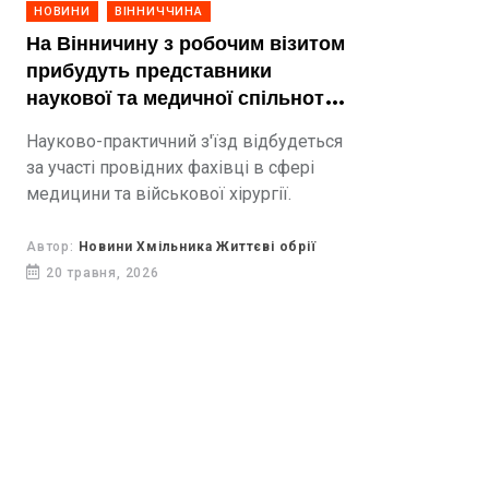
НОВИНИ
ВІННИЧЧИНА
На Вінничину з робочим візитом
прибудуть представники
наукової та медичної спільноти
— гідні нащадки традицій
Науково-практичний з'їзд відбудеться
Миколи Івановича Пирогова
за участі провідних фахівці в сфері
медицини та військової хірургії.
Автор:
Новини Хмільника Життєві обрії
20 травня, 2026