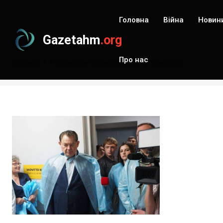
Головна
Війна
Новин
Gazetahm
.org
Про нас
Головна
Результати пошуку по запиту: #пирогов