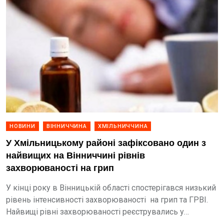
НОВИНИ
ВІННИЧЧИНА
ХМІЛЬНИЧЧИНА
У Хмільницькому районі зафіксовано один з
найвищих на Вінниччині рівнів
захворюваності на грип
У кінці року в Вінницькій області спостерігався низький
рівень інтенсивності захворюваності на грип та ГРВІ.
Найвищі рівні захворюваності реєструвались у
Хмільницькому, Гайсинському, Жмеринському