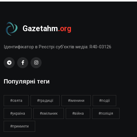
Gazetahm
.org
Ідентифікатор в Реєстрі суб’єктів медіа: R40-03126
Популярні теги
#свята
#традиції
#іменини
#події
#україна
#хмільник
#війна
#поліція
#прикмети