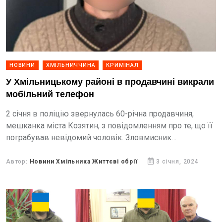
НОВИНИ
ХМІЛЬНИЧЧИНА
КРИМІНАЛ
У Хмільницькому районі в продавчині викрали
мобільний телефон
2 січня в поліцію звернулась 60-річна продавчиня,
мешканка міста Козятин, з повідомленням про те, що її
пограбував невідомий чоловік. Зловмисник
скористався моментом, коли жінка відвернулась,
схопив з прилавка її мобільний та...
Автор:
Новини Хмільника Життєві обрії
3 січня, 2024