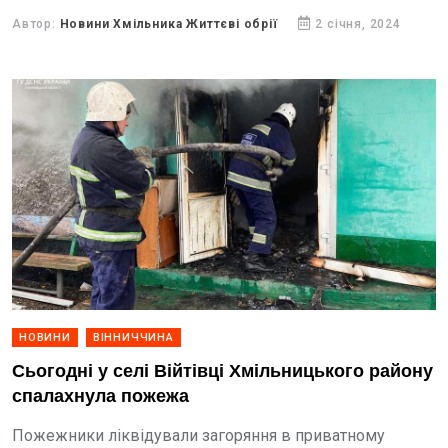
та Тульчинському районах.
Автор:
Новини Хмільника Життєві обрії
2 січня, 2024
НОВИНИ
ВІННИЧЧИНА
Сьогодні у селі Війтівці Хмільницького району
спалахнула пожежа
Пожежники ліквідували загоряння в приватному