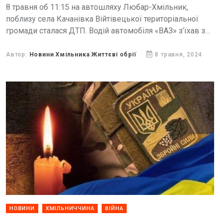
8 травня об 11:15 на автошляху Любар-Хмільник,
поблизу села Качанівка Війтівецької територіальної
громади сталася ДТП. Водій автомобіля «ВАЗ» з’їхав з
дороги та зіткнувся з деревом, внаслідок чого був
заблокований в транспортному засобі.
Автор:
Новини Хмільника Життєві обрії
8 травня, 2024
НОВИНИ
ХМІЛЬНИЧЧИНА
ВІЙНА