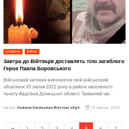
НОВИНИ
ВІЙНА
Завтра до Війтівців доставлять тіло загиблого
Героя Павла Боровського
Військовий загинув виконуючи свій військовий
обов’язок 30 липня 2022 року в районі населеного
пункту Авдіївка Донецької області. Тривалий час
захисника вважали безвісті зниклим. 14 квітня тіло
Павла Боровського доставлять до рідного...
Автор:
Новини Хмільника Життєві обрії
13 квітня, 2023
1
2
3
4
5
6
7