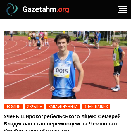
Gazetahm
.org
НОВИНИ
УКРАЇНА
ХМІЛЬНИЧЧИНА
ЗНАЙ НАШИХ
Учень Широкогребельського ліцею Семерей
Владислав став переможцем на Чемпіонаті