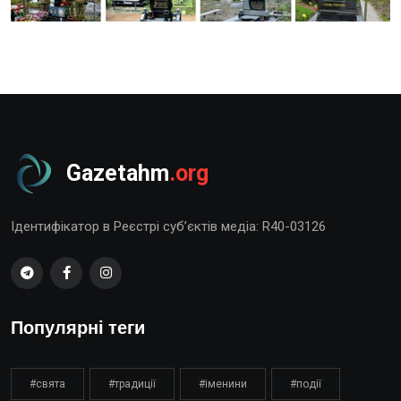
Gazetahm
.org
Ідентифікатор в Реєстрі суб’єктів медіа: R40-03126
Популярні теги
#свята
#традиції
#іменини
#події