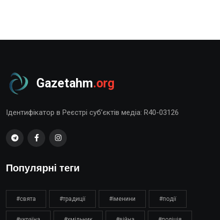
Gazetahm
.org
Ідентифікатор в Реєстрі суб’єктів медіа: R40-03126
Популярні теги
#свята
#традиції
#іменини
#події
#україна
#хмільник
#війна
#поліція