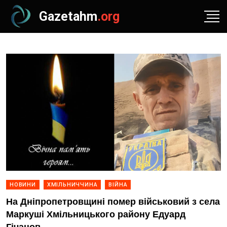
Gazetahm
.org
НОВИНИ
ХМІЛЬНИЧЧИНА
ВІЙНА
На Дніпропетровщині помер військовий з села
Маркуші Хмільницького району Едуард