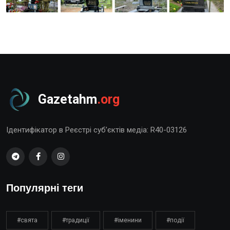
Gazetahm
.org
Ідентифікатор в Реєстрі суб’єктів медіа: R40-03126
Популярні теги
#свята
#традиції
#іменини
#події