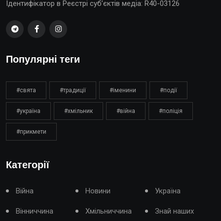
Ідентифікатор в Реєстрі суб’єктів медіа: R40-03126
Популярні теги
#свята
#традиції
#іменини
#події
#україна
#хмільник
#війна
#поліція
#прикмети
Категорії
Війна
Новини
Україна
Вінниччина
Хмільниччина
Знай наших