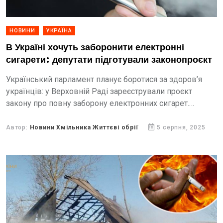
НОВИНИ
УКРАЇНА
В Україні хочуть заборонити електронні
сигарети: депутати підготували законопроєкт
Український парламент планує боротися за здоров’я
українців: у Верховній Раді зареєстрували проєкт
закону про повну заборону електронних сигарет.
Автори ініціативи наголошують на ризиках для курців,
особливо молоді. Що саме може...
Автор:
Новини Хмільника Життєві обрії
5 серпня, 2025