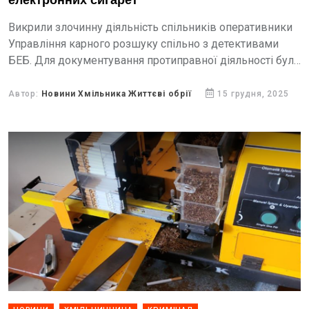
електронних сигарет
Викрили злочинну діяльність спільників оперативники
Управління карного розшуку спільно з детективами
БЕБ. Для документування протиправної діяльності було
проведено близько 20 обшуків за місцями
виробництва, зберігання, збуту та проживання
Автор:
Новини Хмільника Життєві обрії
15 грудня, 2025
фігурантів. Орієнтовна...