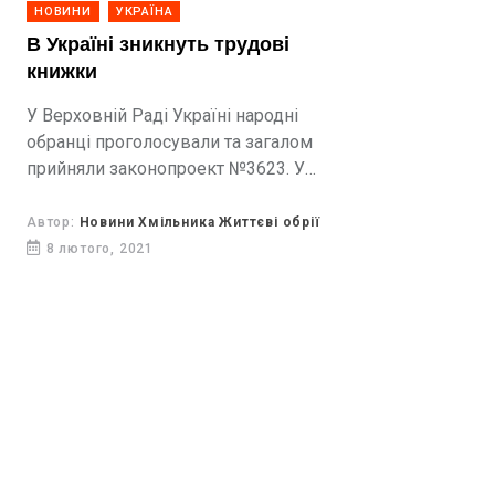
НОВИНИ
УКРАЇНА
В Україні зникнуть трудові
книжки
У Верховній Раді Україні народні
обранці проголосували та загалом
прийняли законопроект №3623. У
ньому йдеться про облік трудової
діяльності, який відтепер перейде на
Автор:
Новини Хмільника Життєві обрії
цифрові рейки.
8 лютого, 2021