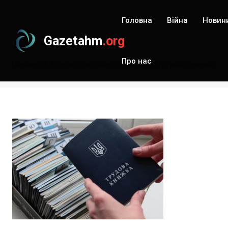
Головна
Війна
Новин
Gazetahm
.org
Про нас
Головна
Результати пошуку по запиту: #трудова книжка