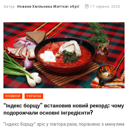
Автор:
Новини Хмільника Життєві обрії
17 червня, 2025
НОВИНИ
УКРАЇНА
“Індекс борщу” встановив новий рекорд: чому
подорожчали основні інгредієнти?
“Індекс борщу” зріс у півтора рази, порівняно з минулим