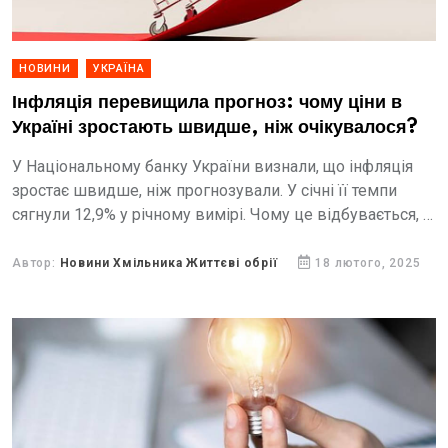
НОВИНИ
УКРАЇНА
Інфляція перевищила прогноз: чому ціни в
Україні зростають швидше, ніж очікувалося?
У Національному банку України визнали, що інфляція
зростає швидше, ніж прогнозували. У січні її темпи
сягнули 12,9% у річному вимірі. Чому це відбувається, і
які прогнози регулятор має на решту...
Автор:
Новини Хмільника Життєві обрії
18 лютого, 2025