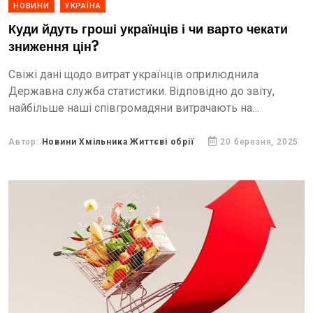
НОВИНИ
УКРАЇНА
Куди йдуть гроші українців і чи варто чекати
зниження цін?
Свіжі дані щодо витрат українців оприлюднила
Державна служба статистики. Відповідно до звіту,
найбільше наші співгромадяни витрачають на
продукти, оренду житла, комунальні послуги, транспорт,
здоровʼя, алкоголь і тютюн.
Автор:
Новини Хмільника Життєві обрії
20 березня, 2025