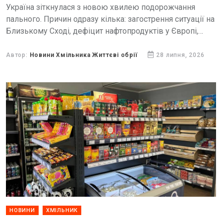
Україна зіткнулася з новою хвилею подорожчання
пального. Причин одразу кілька: загострення ситуації на
Близькому Сході, дефіцит нафтопродуктів у Європі,
високий попит під час жнив та логістичні проблеми. Чи
загрожує країні...
Автор:
Новини Хмільника Життєві обрії
28 липня, 2026
НОВИНИ
ХМІЛЬНИК