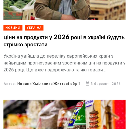
НОВИНИ
УКРАЇНА
Ціни на продукти у 2026 році в Україні будуть
стрімко зростати
Україна увійшла до переліку європейських країн з
найвищим прогнозованим зростанням цін на продукти у
2026 році. Що вже подорожчало та які товари
найближчим часом очікують зміни цінників —
розповідає Центр...
Автор:
Новини Хмільника Життєві обрії
3 березня, 2026