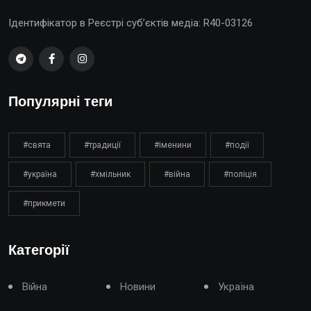
Ідентифікатор в Реєстрі суб’єктів медіа: R40-03126
Популярні теги
#свята
#традиції
#іменини
#події
#україна
#хмільник
#війна
#поліція
#прикмети
Категорії
Війна
Новини
Україна