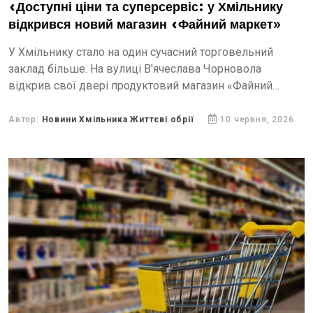
«Доступні ціни та суперсервіс: у Хмільнику
відкрився новий магазин «Файний маркет»
У Хмільнику стало на один сучасний торговельний
заклад більше. На вулиці В'ячеслава Чорновола
відкрив свої двері продуктовий магазин «Файний
маркет», де на покупців чекають широкий асортимент
товарів, доступні ціни та...
Автор:
Новини Хмільника Життєві обрії
10 червня, 2026