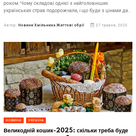
роком. Чому складові однієї з найголовніших
українських страв подорожчали, і що буде з цінами далі
— зʼясовував Центр громадського моніторингу та...
Автор:
Новини Хмільника Життєві обрії
27 травня, 2025
НОВИНИ
УКРАЇНА
Великодній кошик-2025: скільки треба буде