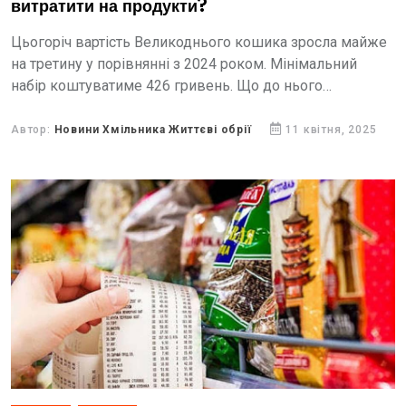
витратити на продукти?
Цьогоріч вартість Великоднього кошика зросла майже
на третину у порівнянні з 2024 роком. Мінімальний
набір коштуватиме 426 гривень. Що до нього
входитиме та як змінилися ціни найпопулярніших
продуктів — розповість...
Автор:
Новини Хмільника Життєві обрії
11 квітня, 2025