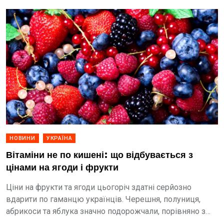
НОВИНИ
УКРАЇНА
Вітаміни не по кишені: що відбувається з
цінами на ягоди і фрукти
Ціни на фрукти та ягоди цьогоріч здатні серйозно
вдарити по гаманцю українців. Черешня, полуниця,
абрикоси та яблука значно подорожчали, порівняно з
минулим роком.