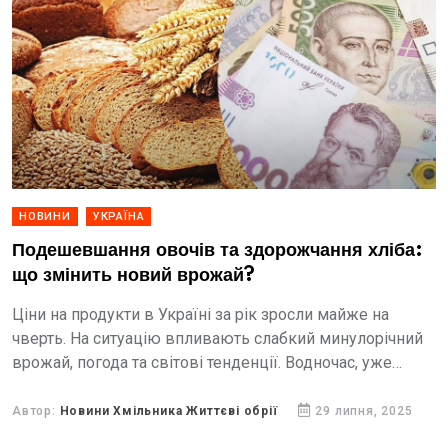
НОВИНИ
УКРАЇНА
Подешевшання овочів та здорожчання хліба:
що змінить новий врожай?
Ціни на продукти в Україні за рік зросли майже на
чверть. На ситуацію впливають слабкий минулорічний
врожай, погода та світові тенденції. Водночас, уже
скоро цінники можуть знову змінитися через
надходження...
Автор:
Новини Хмільника Життєві обрії
29 липня, 2025