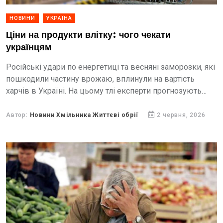
НОВИНИ
УКРАЇНА
Ціни на продукти влітку: чого чекати
українцям
Російські удари по енергетиці та весняні заморозки, які
пошкодили частину врожаю, вплинули на вартість
харчів в Україні. На цьому тлі експерти прогнозують
зростання цін на окремі продукти навіть улітку. Що...
Автор:
Новини Хмільника Життєві обрії
2 червня, 2026