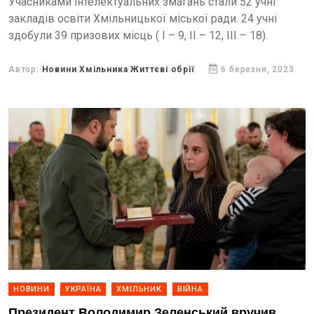
Учасниками інтелектуальних змагань стали 52 учні
закладів освіти Хмільницької міської ради. 24 учні
здобули 39 призових місць ( І – 9, ІІ – 12, ІІІ – 18).
Автор:
Новини Хмільника Життєві обрії
6 березня, 2023
НОВИНИ
УКРАЇНА
ХМІЛЬНИК
ВІЙНА
Президент Володимир Зеленський вручив