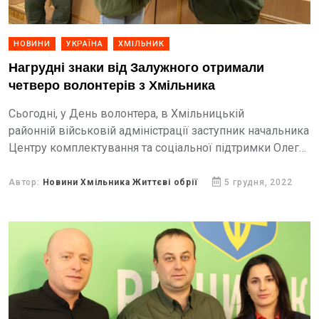
НОВИНИ
УКРАЇНА
ХМІЛЬНИК
Нагрудні знаки від Залужного отримали
четверо волонтерів з Хмільника
Сьогодні, у День волонтера, в Хмільницькій
районній військовій адміністрації заступник начальника
Центру комплектування та соціальної підтримки Олег
Прокопович та заступник голови Хмільницької РВА
Олександр Пузир привітали волонтерів зі святом та
Автор:
Новини Хмільника Життєві обрії
5 грудня, 2022
подякували їм за...