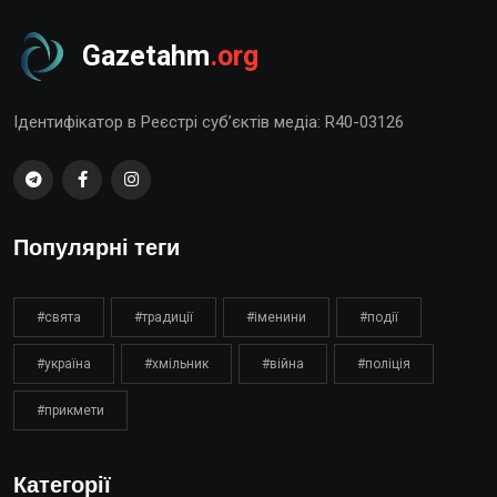
Gazetahm
.org
Ідентифікатор в Реєстрі суб’єктів медіа: R40-03126
Популярні теги
#свята
#традиції
#іменини
#події
#україна
#хмільник
#війна
#поліція
#прикмети
Категорії