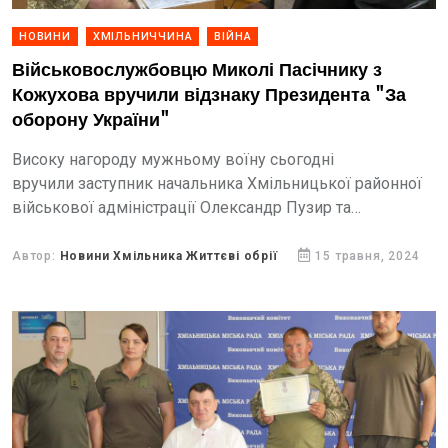
НОВИНИ
ХМІЛЬНИЧЧИНА
ВІЙНА
Військовослужбовцю Миколі Пасічнику з
Кожухова вручили відзнаку Президента "За
оборону України"
Високу нагороду мужньому воїну сьогодні
вручили заступник начальника Хмільницької районної
військової адміністрації Олександр Пузир та
начальник Хмільницького районного Центру
комплектування та соціальної підтримки, полковник
Автор:
Новини Хмільника Життєві обрії
15 травня, 2024
Олег Резедент.