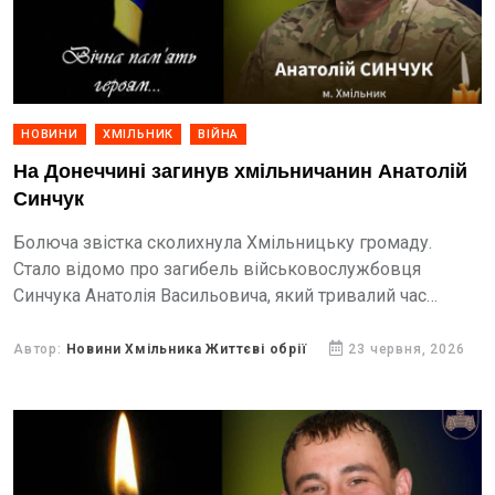
НОВИНИ
ХМІЛЬНИК
ВІЙНА
На Донеччині загинув хмільничанин Анатолій
Синчук
Болюча звістка сколихнула Хмільницьку громаду.
Стало відомо про загибель військовослужбовця
Синчука Анатолія Васильовича, який тривалий час
вважався зниклим безвісти.
Автор:
Новини Хмільника Життєві обрії
23 червня, 2026