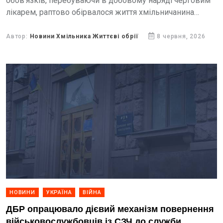
обов’язків, перебуваючи в добовому наряді черговим
лікарем, раптово обірвалося життя хмільничанина
Семенюка Валерія Павловича.
Автор:
Новини Хмільника Життєві обрії
8 червня, 2026
НОВИНИ
УКРАЇНА
ВІЙНА
ДБР опрацювало дієвий механізм повернення
військовослужбовців із СЗЧ до служби