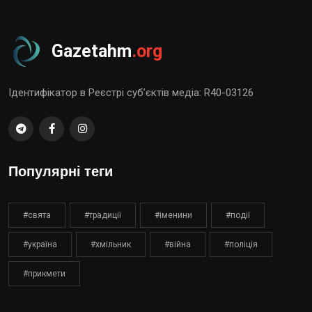
Gazetahm
.org
Ідентифікатор в Реєстрі суб’єктів медіа: R40-03126
Популярні теги
#свята
#традиції
#іменини
#події
#україна
#хмільник
#війна
#поліція
#прикмети