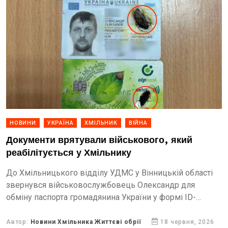
НОВИНИ
УКРАЇНА
ХМІЛЬНИК
ВІЙНА
Документи врятували військового, який
реабілітується у Хмільнику
До Хмільницького відділу УДМС у Вінницькій області
звернувся військовослужбовець Олександр для
обміну паспорта громадянина України у формі ІD-
картки.
Автор:
Новини Хмільника Життєві обрії
18 червня, 2026