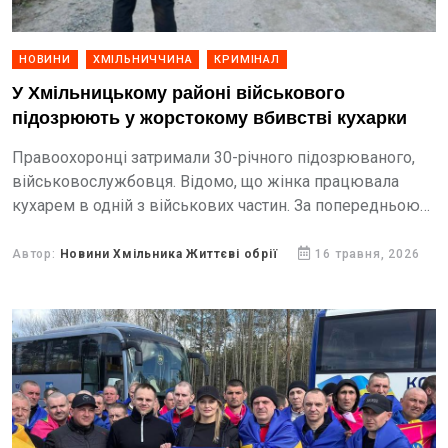
НОВИНИ
ХМІЛЬНИЧЧИНА
КРИМІНАЛ
У Хмільницькому районі військового
підозрюють у жорстокому вбивстві кухарки
Правоохоронці затримали 30-річного підозрюваного,
військовослужбовця. Відомо, що жінка працювала
кухарем в одній з військових частин. За попередньою
інформацією слідства, злочин стався на ґрунті раптово
виниклого конфлікту.
Автор:
Новини Хмільника Життєві обрії
16 травня, 2026