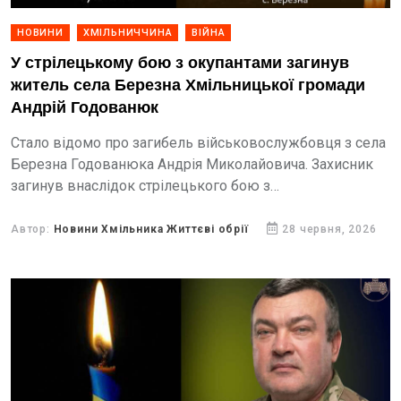
НОВИНИ
ХМІЛЬНИЧЧИНА
ВІЙНА
У стрілецькому бою з окупантами загинув
житель села Березна Хмільницької громади
Андрій Годованюк
Стало відомо про загибель військовослужбовця з села
Березна Годованюка Андрія Миколайовича. Захисник
загинув внаслідок стрілецького бою з
противником на Запоріжжі.
Автор:
Новини Хмільника Життєві обрії
28 червня, 2026