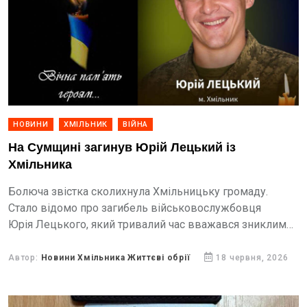
НОВИНИ
ХМІЛЬНИК
ВІЙНА
На Сумщині загинув Юрій Лецький із
Хмільника
Болюча звістка сколихнула Хмільницьку громаду.
Стало відомо про загибель військовослужбовця
Юрія Лецького, який тривалий час вважався зниклим
безвісти. Захисник віддав своє життя за Україну під час
бойових дій на Сумщині.
Автор:
Новини Хмільника Життєві обрії
18 червня, 2026