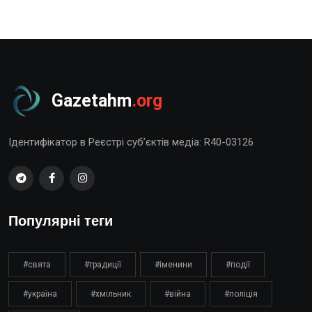
Gazetahm
.org
Ідентифікатор в Реєстрі суб’єктів медіа: R40-03126
Популярні теги
#свята
#традиції
#іменини
#події
#україна
#хмільник
#війна
#поліція