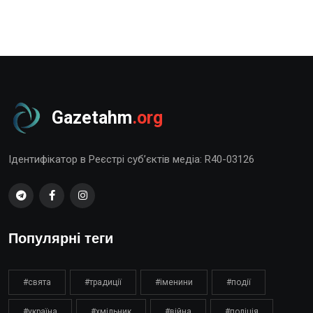
Gazetahm
.org
Ідентифікатор в Реєстрі суб’єктів медіа: R40-03126
Популярні теги
#свята
#традиції
#іменини
#події
#україна
#хмільник
#війна
#поліція