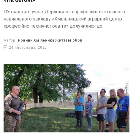
«На бетоні»
П’ятнадцять учнів Державного професійно-технічного
навчального закладу «Хмільницький аграрний центр
професійно-технічної освіти» долучилися до
інтенсивного військово-патріотичного вишколу «На
бетоні». Захід відбувся 21 листопада у Вінниці і був
Автор:
Новини Хмільника Життєві обрії
спрямований на здобуття молоддю...
24 листопада, 2025