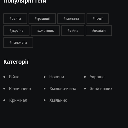
Популярні теги
#свята
#традиції
#іменини
#події
#україна
#хмільник
#війна
#поліція
#прикмети
Категорії
Війна
Новини
Україна
Вінниччина
Хмільниччина
Знай наших
Кримінал
Хмільник