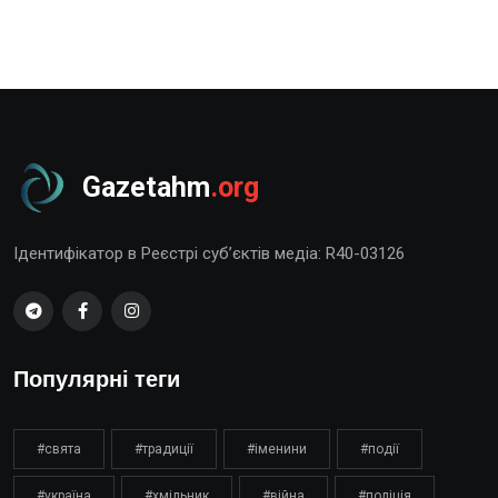
Gazetahm
.org
Ідентифікатор в Реєстрі суб’єктів медіа: R40-03126
Популярні теги
#свята
#традиції
#іменини
#події
#україна
#хмільник
#війна
#поліція