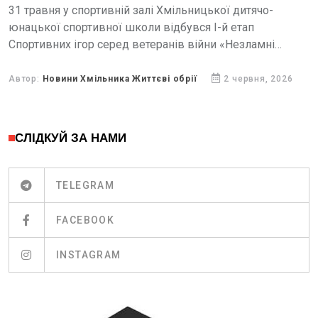
31 травня у спортивній залі Хмільницької дитячо-
юнацької спортивної школи відбувся І-й етап
Спортивних ігор серед ветеранів війни «Незламні
Вінниччини» 2026 року. Захід відбувся за сприяння
міського голови Миколи Юрчишина та...
Автор:
Новини Хмільника Життєві обрії
2 червня, 2026
СЛІДКУЙ ЗА НАМИ
TELEGRAM
FACEBOOK
INSTAGRAM