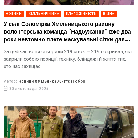
НОВИНИ
ХМІЛЬНИЧЧИНА
БЛАГОДІЙНІСТЬ
ВІЙНА
У селі Соломірка Хмільницького району
волонтерська команда “Надбужанки” вже два
роки невтомно плете маскувальні сітки для
наших захисників
За цей час вони створили 219 сіток — 219 покривал, які
закрили собою позиції, техніку, бліндажі й життя тих,
хто нас захищає
Автор:
Новини Хмільника Життєві обрії
30 листопада, 2025