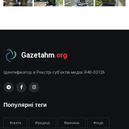
Gazetahm
.org
Ідентифікатор в Реєстрі суб’єктів медіа: R40-03126
Популярні теги
#свята
#традиції
#іменини
#події