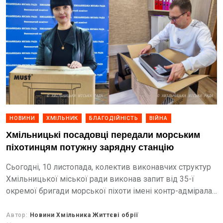
НОВИНИ
ХМІЛЬНИК
БЛАГОДІЙНІСТЬ
ВІЙНА
Хмільницькі посадовці передали морським
піхотинцям потужну зарядну станцію
Сьогодні, 10 листопада, колектив виконавчих структур
Хмільницької міської ради виконав запит від 35-ї
окремої бригади морської піхоти імені контр-адмірала
Михайла Остроградського та передав у розпорядження
медичної роти потужну зарядну станцію...
Автор:
Новини Хмільника Життєві обрії