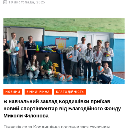
10 листопада, 2025
НОВИНИ
ВІННИЧЧИНА
БЛАГОДІЙНІСТЬ
В навчальний заклад Кордишівки приїхав
новий спортінвентар від Благодійного Фонду
Миколи Філонова
Гімназія села Кордишівка поповнилася сучасним