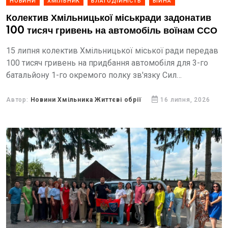
НОВИНИ
ХМІЛЬНИК
БЛАГОДІЙНІСТЬ
ВІЙНА
Колектив Хмільницької міськради задонатив
100 тисяч гривень на автомобіль воїнам ССО
15 липня колектив Хмільницької міської ради передав
100 тисяч гривень на придбання автомобіля для 3-го
батальйону 1-го окремого полку зв'язку Сил
спеціальних операцій. Цей внесок став вирішальним і
дозволив завершити...
Автор:
Новини Хмільника Життєві обрії
16 липня, 2026