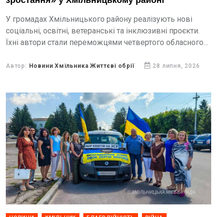
зростання» у Хмільницькому районі
У громадах Хмільницького району реалізують нові
соціальні, освітні, ветеранські та інклюзивні проєкти.
Їхні автори стали переможцями четвертого обласного
конкурсу мінігрантів «Професійне зростання» та
отримали сертифікати на 15 тисяч гривень для...
Автор:
Новини Хмільника Життєві обрії
28 липня, 2026