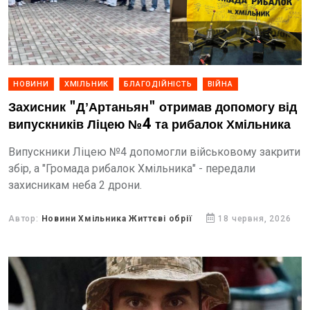
НОВИНИ
ХМІЛЬНИК
БЛАГОДІЙНІСТЬ
ВІЙНА
Захисник "ДʼАртаньян" отримав допомогу від
випускників Ліцею №4 та рибалок Хмільника
Випускники Ліцею №4 допомогли військовому закрити
збір, а "Громада рибалок Хмільника" - передали
захисникам неба 2 дрони.
Автор:
Новини Хмільника Життєві обрії
18 червня, 2026