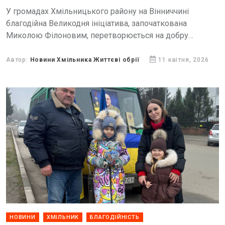
У громадах Хмільницького району на Вінниччині
благодійна Великодня ініціатива, започаткована
Миколою Філоновим, перетворюється на добру
щорічну традицію — символ турботи, підтримки та
поваги до людей.
Автор:
Новини Хмільника Життєві обрії
11 квітня, 2026
НОВИНИ
ХМІЛЬНИК
БЛАГОДІЙНІСТЬ