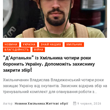
НОВИНИ
УКРАЇНА
ЗНАЙ НАШИХ
ХМІЛЬНИК
БЛАГОДІЙНІСТЬ
ВІЙНА
"Д'Артаньян" із Хмільника чотири роки
боронить Україну. Допоможіть захиснику
закрити збір!
Хмільничанин Владислав Владиженський чотири роки
захищає Україну від окупантів. Захисник відкрив збір на
тренувальний комплект для опанування роботи з
дронами-перехоплювачами.
Автор:
Новини Хмільника Життєві обрії
9 червня, 2026