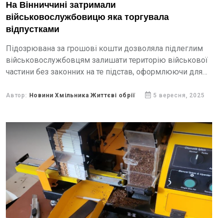
На Вінниччині затримали
військовослужбовицю яка торгувала
відпустками
Підозрювана за грошові кошти дозволяла підлеглим
військовослужбовцям залишати територію військової
частини без законних на те підстав, оформлюючи для
цього бланки дозволів без дат.
Автор:
Новини Хмільника Життєві обрії
5 вересня, 2025