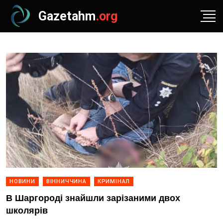
Gazetahm
.org
НОВИНИ
ВІННИЧЧИНА
КРИМІНАЛ
В Шаргороді знайшли зарізаними двох
школярів