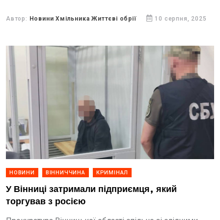
речовину, схожу на канабіс. Усе вилучене направлено
на...
Автор:
Новини Хмільника Життєві обрії
10 серпня, 2025
НОВИНИ
ВІННИЧЧИНА
КРИМІНАЛ
У Вінниці затримали підприємця, який
торгував з росією