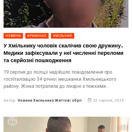
НОВИНИ
КРИМІНАЛ
ХМІЛЬНИК
У Хмільнику чоловік скалічив свою дружину.
Медики зафіксували у неї численні переломи
та серйозні пошкодження
19 серпня до поліції надійшло повідомлення про
госпіталізацію 34-річної мешканки Хмільницького
району. Жінка потрапила до лікарні з тяжкими
травмами, які вона отримала травми в результаті
сімейного конфлікту. Медики зафіксували у потерпілої
Автор:
Новини Хмільника Життєві обрії
20 серпня, 2025
численні...