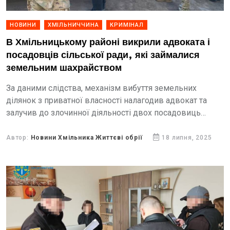
НОВИНИ
ХМІЛЬНИЧЧИНА
КРИМІНАЛ
В Хмільницькому районі викрили адвоката і
посадовців сільської ради, які займалися
земельним шахрайством
За даними слідства, механізм вибуття земельних
ділянок з приватної власності налагодив адвокат та
залучив до злочинної діяльності двох посадовиць
сільської ради Хмільницького району. У результаті 11
осіб незаконно набули право...
Автор:
Новини Хмільника Життєві обрії
18 липня, 2025