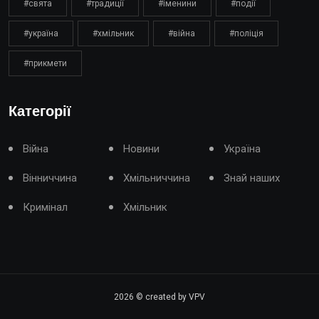
#свята
#традиції
#іменини
#події
#україна
#хмільник
#війна
#поліція
#прикмети
Категорії
Війна
Новини
Україна
Вінниччина
Хмільниччина
Знай наших
Кримінал
Хмільник
2026
© created by VPV