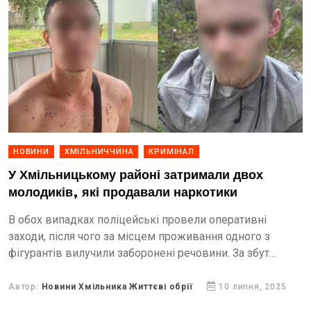
НОВИНИ
ХМІЛЬНИЧЧИНА
КРИМІНАЛ
У Хмільницькому районі затримали двох
молодиків, які продавали наркотики
В обох випадках поліцейські провели оперативні
заходи, після чого за місцем проживання одного з
фігурантів вилучили заборонені речовини. За збут
наркотиків правопорушникам загрожує до 8 років
позбавлення волі
Автор:
Новини Хмільника Життєві обрії
10 липня, 2025