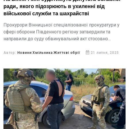
ради, якого підозрюють в ухиленні від
військової служби та шахрайстві
Прокурори Вінницької спеціалізованої прокуратури у
сфері оборони Південного регіону затвердили та
направили до суду обвинувальний акт стосовно
депутата Вінницької обласної ради VІІІ скликання ‒
військовослужбовця Сил ТрО ЗСУ, обвинуваченого в...
Автор:
Новини Хмільника Життєві обрії
21 липня, 2025