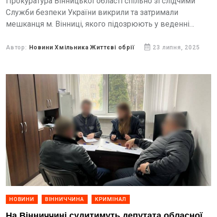
Прокуратура Вінницької області спільно зі слідчими
Служби безпеки України викрили та затримали
мешканця м. Вінниці, якого підозрюють у веденні
господарської діяльності у співпраці з державою-
агресором.
Автор:
Новини Хмільника Життєві обрії
23 липня, 2025
НОВИНИ
ВІННИЧЧИНА
КРИМІНАЛ
На Вінниччині судитимуть депутата обласної