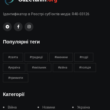
Ідентифікатор в Реєстрі суб’єктів медіа: R40-03126
Популярні теги
#свята
#традиції
#іменини
#події
#україна
#хмільник
#війна
#поліція
#прикмети
Категорії
Війна
Новини
Україна