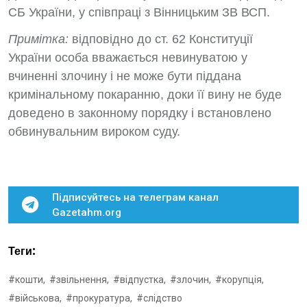
СБ України, у співпраці з Вінницьким ЗВ ВСП.
Примітка:
відповідно до ст. 62 Конституції
України особа вважається невинуватою у
вчиненні злочину і не може бути піддана
кримінальному покаранню, доки її вину не буде
доведено в законному порядку і встановлено
обвинувальним вироком суду.
Підписуйтесь на телеграм канал
Gazetahm.org
Теги:
#кошти,
#звільнення,
#відпустка,
#злочин,
#корупція,
#військова,
#прокуратура,
#слідство