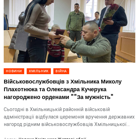
НОВИНИ
ХМІЛЬНИК
ВІЙНА
Військовослужбовців з Хмільника Миколу
Плахотнюка та Олександра Кучерука
нагороджено орденами ""За мужність"
Сьогодні в Хмільницькій районній військовій
адміністрації відбулася церемонія вручення державних
нагород рідним військовослужбовців Хмільницької
громади.