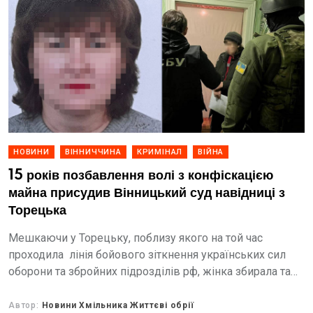
НОВИНИ
ВІННИЧЧИНА
КРИМІНАЛ
ВІЙНА
15 років позбавлення волі з конфіскацією
майна присудив Вінницький суд навідниці з
Торецька
Мешкаючи у Торецьку, поблизу якого на той час
проходила лінія бойового зіткнення українських сил
оборони та збройних підрозділів рф, жінка збирала та
передавала ворогу точну й актуальну тоді інформацію
про...
Автор:
Новини Хмільника Життєві обрії