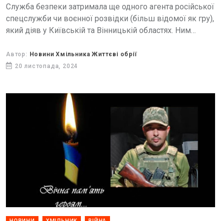
Служба безпеки затримала ще одного агента російської
спецслужби чи воєнної розвідки (більш відомої як гру),
який діяв у Київській та Вінницькій областях. Ним
виявився 22-річний бариста з Вінниці, який коригував...
Автор:
Новини Хмільника Життєві обрії
20 листопада, 2024
НОВИНИ
ХМІЛЬНИК
ВІЙНА