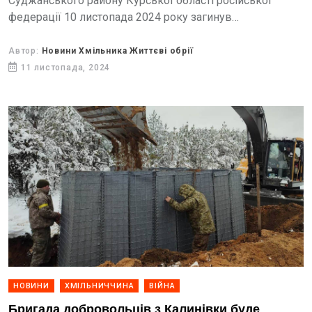
Суджанського району Курської області російської
федерації 10 листопада 2024 року загинув
хмільничанин Андрій Андрійчук
Автор:
Новини Хмільника Життєві обрії
11 листопада, 2024
НОВИНИ
ХМІЛЬНИЧЧИНА
ВІЙНА
Бригада добровольців з Калинівки буде