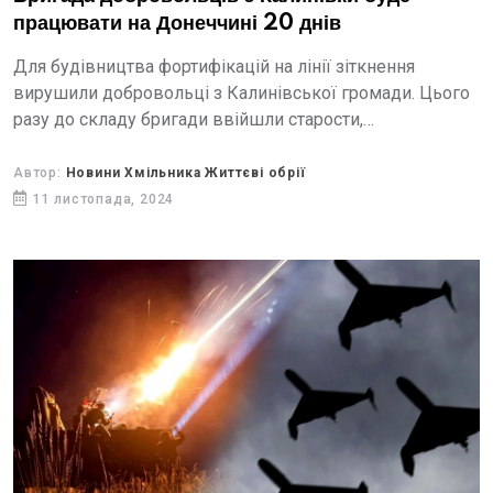
працювати на Донеччині 20 днів
Для будівництва фортифікацій на лінії зіткнення
вирушили добровольці з Калинівської громади. Цього
разу до складу бригади ввійшли старости,
представники комунального підприємства, відділу
культури та охорони здоров'я.
Автор:
Новини Хмільника Життєві обрії
11 листопада, 2024