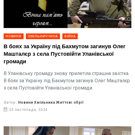
НОВИНИ
ХМІЛЬНИЧЧИНА
ВІЙНА
В боях за Україну під Бахмутом загинув Олег
Машталєр з села Пустовійти Уланівської
громади
В Уланівську громаду знову прилетіла страшна звістка.
В боях за Україну під Бахмутом загинув Олег Машталєр
з села Пустовійти Уланівської громади.
Автор:
Новини Хмільника Життєві обрії
25 листопада, 2024