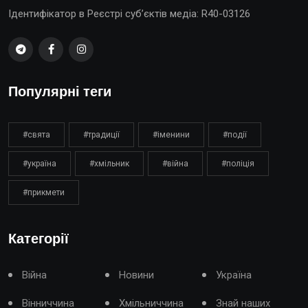
Ідентифікатор в Реєстрі суб’єктів медіа: R40-03126
Популярні теги
#свята
#традиції
#іменини
#події
#україна
#хмільник
#війна
#поліція
#прикмети
Категорії
Війна
Новини
Україна
Вінниччина
Хмільниччина
Знай наших