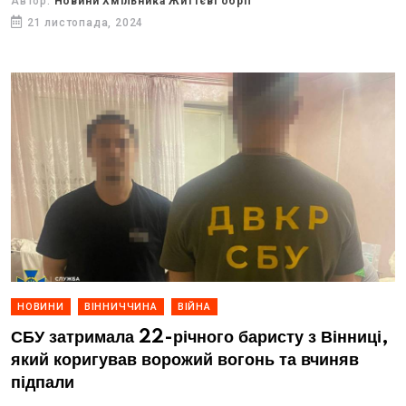
Автор:
Новини Хмільника Життєві обрії
21 листопада, 2024
НОВИНИ
ВІННИЧЧИНА
ВІЙНА
СБУ затримала 22-річного баристу з Вінниці,
який коригував ворожий вогонь та вчиняв
підпали