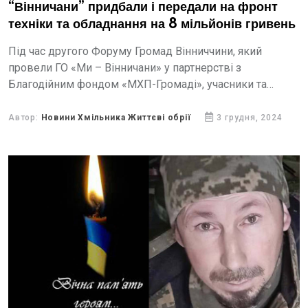
“Вінничани” придбали і передали на фронт
техніки та обладнання на 8 мільйонів гривень
Під час другого Форуму Громад Вінниччини, який
провели ГО «Ми – Вінничани» у партнерстві з
Благодійним фондом «МХП-Громаді», учасники та
благодійники передали військовим різноманітних
засобів, дронів, РЕБів, засобів зв’язку, мобільного...
Автор:
Новини Хмільника Життєві обрії
3 грудня, 2024