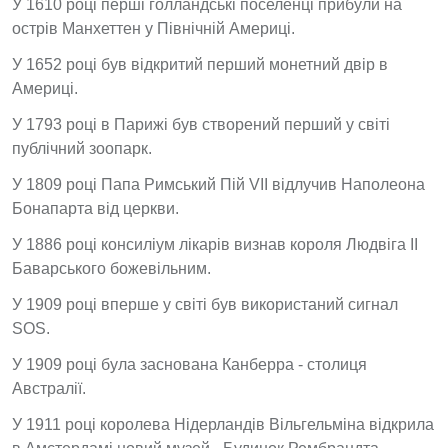
У 1610 році перші голландські поселенці прибули на
острів Манхеттен у Північній Америці.
У 1652 році був відкритий перший монетний двір в
Америці.
У 1793 році в Парижі був створений перший у світі
публічний зоопарк.
У 1809 році Папа Римський Пій VII відлучив Наполеона
Бонапарта від церкви.
У 1886 році консиліум лікарів визнав короля Людвіга II
Баварського божевільним.
У 1909 році вперше у світі був використаний сигнал
SOS.
У 1909 році була заснована Канберра - столиця
Австралії.
У 1911 році королева Нідерландів Вільгельміна відкрила