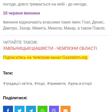
погоди, довго тримається на небі - до негоди.
10 червня іменини
Іменини відзначають власники таких імен: Гнат, Денис,
Дмитро, Захар, Микита, Микола, Макар, а також Павло.
ЧИТАЙТЕ ТАКОЖ:
ХМІЛЬНИЦЬКІ ШАШКІСТИ - ЧЕМПІОНИ ОБЛАСТІ
Підписатись на телеграм канал Gazetahm.org
Теги:
#традиції і св'ята,
#події,
#прикмети,
#день в історії
Поділитися: