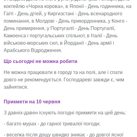
коктейлю «Чорна корова», в Японії - День годинника, на
Гаїті - День дітей, у Киргизстані - День всенародного
поминання, в Молдові - День прикордонника, у Конго -
День примирення, у Португалії - День Португалії,
Камоенса і португальських спільнот, в Італії - День
військово-морських сил, в Йорданії - День армії і
Арабського Відродження.
Що сьогодні не можна робити
Не можна працювати в городі та на полі, але і спати
довго не рекомендується. Господареві завжди є, чим
зайнятися.
Прикмети на 10 червня
З давніх-давен існують погодні прикмети на цей день:
- багато мурах - до гарної тривалої погоди;
- веселка після дощу швидко зникає - до довгої ясної