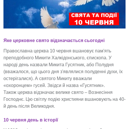
Яке церковне свято відзначається сьогодні
Православна церква 10 червня вшановує пам'ять
преподобного Микити Халкідонського, єпископа. У
народі день назвали Микита Гусятник, або Полудня
(вважалося, що цього дня з'являлися полуденні духи, їх
остерігалися). А святого Микиту вважали
«охоронцем» гусей. Звідси й назва «Гусятник».
Також церква відзначає велике свято – Вознесіння
Господнє. Цю світлу подію християни вшановують на 40-
й день після Великодня.
10 червня день в історії