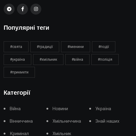
Популярні теги
#свята
#традиції
#іменини
#події
#україна
#хмільник
#війна
#поліція
#прикмети
Категорії
Війна
Новини
Україна
Вінниччина
Хмільниччина
Знай наших
Кримінал
Хмільник