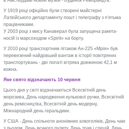
в Амстердамі новий музей - Будинок Рембрандта.
У 1919 році офіційно були створені майстерні
Латвійського департаменту пошт і телеграфу з п'ятьма
працівниками.
У 2003 році з мису Канаверал була запущена ракета-
носій із марсоходом «Spirit» на борту.
У 2010 році транспортним літаком Ан-225 «Мрія» був
перевезений найдовший вантаж в історії повітряних
транспортувань - дві лопаті вітряка довжиною 42,1 м
кожна.
Яке свято відзначають 10 червня
Цього дня у світі відзначаються Всесвітній день
морозива, День народження кулькової ручки, Всесвітній
день ремісництва, Всесвітній день модерну,
Міжнародний день геральдики.
У США - День спільноти анонімних алкоголіків, День чаю
з льодом, День яєчного рулету, День трав і спецій, День