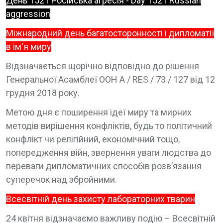
День 1521 Російська агресія - Day 1521 Russian
aggression
Міжнародний день багатосторонності і дипломатії
в ім'я миру
Відзначається щорічно відповідно до рішення
Генеральної Асамблеї ООН A / RES / 73 / 127 від 12
грудня 2018 року.
Метою дня є поширення ідеї миру та мирних
методів вирішення конфліктів, будь то політичний
конфлікт чи релігійний, економічний тощо,
попередження війн, звернення уваги людства до
переваги дипломатичних способів розв’язання
суперечок над збройними.
Всесвітній день захисту лабораторних тварин
24 квітня відзначаємо важливу подію – Всесвітній