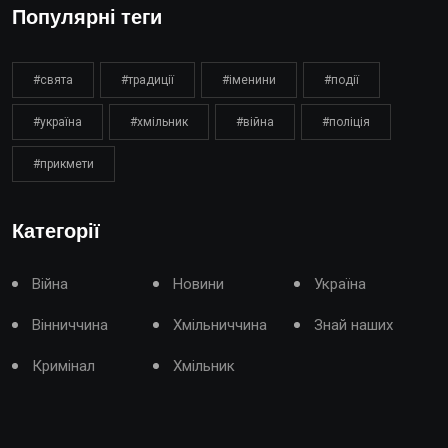
Популярні теги
#свята
#традиції
#іменини
#події
#україна
#хмільник
#війна
#поліція
#прикмети
Категорії
Війна
Новини
Україна
Вінниччина
Хмільниччина
Знай наших
Кримінал
Хмільник