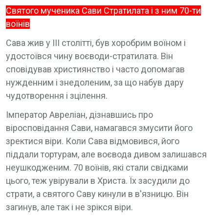
Святого мученика Сави Стратилата і з ним 70-ти
воїнів
Сава жив у III столітті, був хоробрим воїном і
удостоївся чину воєводи-стратилата. Він
сповідував християнство і часто допомагав
нужденним і знедоленим, за що набув дару
чудотворення і зцілення.
Імператор Авреліан, дізнавшись про
віросповідання Сави, намагався змусити його
зректися віри. Коли Сава відмовився, його
піддали тортурам, але воєвода дивом залишався
неушкодженим. 70 воїнів, які стали свідками
цього, теж увірували в Христа. Їх засудили до
страти, а святого Саву кинули в в'язницю. Він
загинув, але так і не зрікся віри.