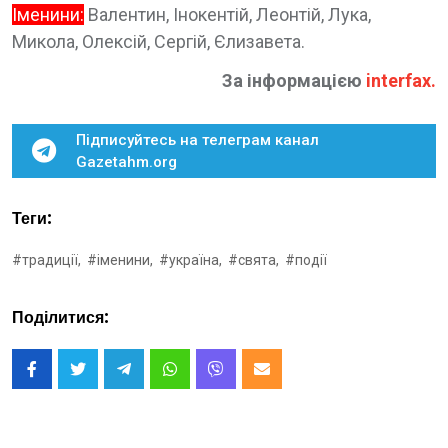
Іменини:
Валентин, Інокентій, Леонтій, Лука,
Микола, Олексій, Сергій, Єлизавета.
За інформацією
interfax
.
Підписуйтесь на телеграм канал
Gazetahm.org
Теги:
#традиції,
#іменини,
#україна,
#свята,
#події
Поділитися: