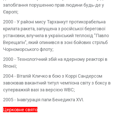
запобігання порушенню прав людини будь-де у
Європі;
2000 - У районі мису Тарханкут протикорабельна
крилата ракета, запущена з російської берегової
установки, влучила в український теплохід "Павло
Верещагін", який опинився в зоні бойових стрільб
Чорноморського флоту;
2000 - Технологічний збій на ядерному реакторі в
Японії;
2004 - Віталій Кличко в бою з Коррі Сандерсом
завоював вакантний титул чемпіона світу з боксу в
суперважкій вазі за версією WBC;
2005 - Інавгурація папи Бенедикта XVI.
Церковне свято