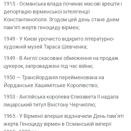
1915 - Османська влада починає масові арешти і
депортацію вірменської інтелігенції
Константинополя. Згодом цей день стане днем
пам'яті жертв геноциду вірмен;
1949 - У Києві урочисто відкрито літературно-
художній музей Тараса Шевченка;
1949 - В Англії скасовані обмеження на продаж
цукерок, запроваджені під час війни;
1950 — Трансйорданія перейменована на
Йорданське Хашимітське Королівство;
1953 - Англійська королева Єлизавета II надала
лицарський титул Вінстону Черчиллю;
1965 - У Вірменії вперше відзначили День пам'яті
жертв Геноциду вірмен в Османській імперії