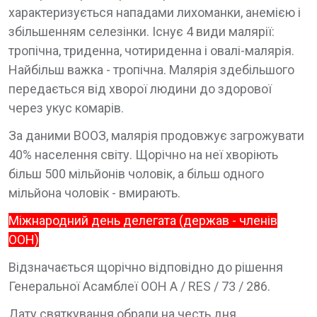
характеризується нападами лихоманки, анемією і
збільшенням селезінки. Існує 4 види малярії:
тропічна, триденна, чотириденна і овалі-малярія.
Найбільш важка - тропічна. Малярія здебільшого
передається від хворої людини до здорової
через укус комарів.
За даними ВООЗ, малярія продовжує загрожувати
40% населення світу. Щорічно на неї хворіють
більш 500 мільйонів чоловік, а більш одного
мільйона чоловік - вмирають.
Міжнародний день делегата (держав - членів
ООН)
Відзначається щорічно відповідно до рішення
Генеральної Асамблеї ООН A / RES / 73 / 286.
Дату святкування обрали на честь дня