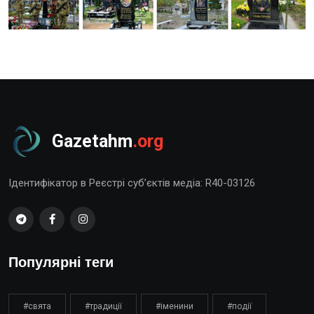
Gazetahm
.org
Ідентифікатор в Реєстрі суб’єктів медіа: R40-03126
Популярні теги
#свята
#традиції
#іменини
#події