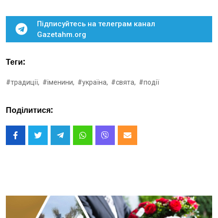
Підписуйтесь на телеграм канал
Gazetahm.org
Теги:
#традиції,
#іменини,
#україна,
#свята,
#події
Поділитися: