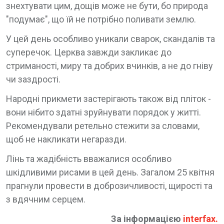
знехтувати цим, дощів може не бути, бо природа
"подумає", що їй не потрібно поливати землю.
У цей день особливо уникали сварок, скандалів та
суперечок. Церква завжди закликає до
стриманості, миру та добрих вчинків, а не до гніву
чи заздрості.
Народні прикмети застерігають також від пліток -
вони нібито здатні зруйнувати порядок у житті.
Рекомендували ретельно стежити за словами,
щоб не накликати негаразди.
Лінь та жадібність вважалися особливо
шкідливими рисами в цей день. Загалом 25 квітня
прагнули провести в доброзичливості, щирості та
з вдячним серцем.
За інформацією
interfax
.