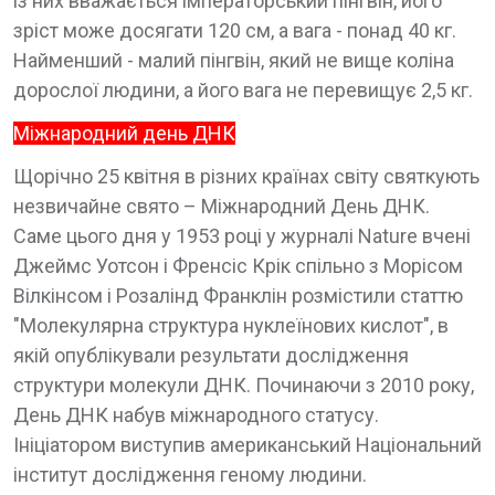
із них вважається імператорський пінгвін, його
зріст може досягати 120 см, а вага - понад 40 кг.
Найменший - малий пінгвін, який не вище коліна
дорослої людини, а його вага не перевищує 2,5 кг.
Міжнародний день ДНК
Щорічно 25 квітня в різних країнах світу святкують
незвичайне свято – Міжнародний День ДНК.
Саме цього дня у 1953 році у журналі Nature вчені
Джеймс Уотсон і Френсіс Крік спільно з Морісом
Вілкінсом і Розалінд Франклін розмістили статтю
"Молекулярна структура нуклеїнових кислот", в
якій опублікували результати дослідження
структури молекули ДНК. Починаючи з 2010 року,
День ДНК набув міжнародного статусу.
Ініціатором виступив американський Національний
інститут дослідження геному людини.