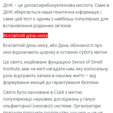
ДНК – це дезоксирибонуклеїнова кислота. Саме в
ДНК зберігається наша генетична інформація, і
саме цей тест є одним з найбільш популярних для
встановлення родинних зв’язків.
Всесвітній день нюху
Всесвітній день нюху, або День обізнаності про
нюх відзначають щороку в останню суботу квітня.
Це свято, ініційоване фундацією Sense of Smell
Institute, має на меті нагадати нам, яку колосальну
роль відіграють запахи в нашому житті — від
формування емоцій до гарантування безпеки.
Свято було засноване в США з метою
популяризації наукових досліджень у галузі
ольфакторної (нюхової) системи. Організатори
прагнули пояснити суспільству, що нюх — це не