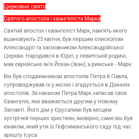
Церковне свято
Святого апостола і євангеліста Марка
Святий апостол і євангеліст Марк, пам’ять якого
вшановують 25 квітня, був першим єпископом
Александрії та засновником Александрійської
Церкви. Народився в Юдеї, у левитській родині,
мав єврейське ім’я Йохан (Іван), а римське - Марк.
Він був сподвижником апостолів Петра й Павла,
супроводжував їх у місіях і згадується в Діяннях
апостолів. За наказом Петра Марк записав своє
Євангеліє, яке вважається другим у Новому
Заповіті. Його дім у Єрусалимі був місцем
зустрічей перших християн, імовірно, саме він був
юнаком, який утік із Гефсиманського саду під час
арешту Ісуса.