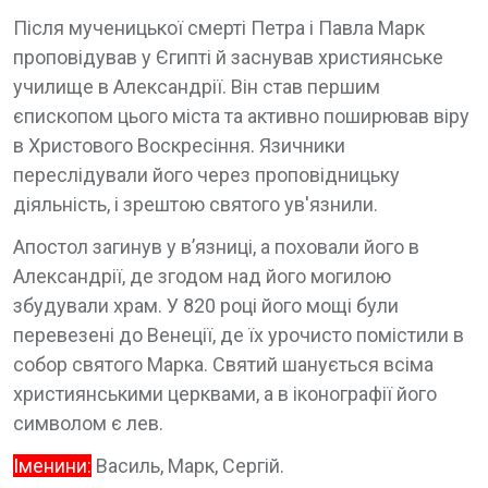
Після мученицької смерті Петра і Павла Марк
проповідував у Єгипті й заснував християнське
училище в Александрії. Він став першим
єпископом цього міста та активно поширював віру
в Христового Воскресіння. Язичники
переслідували його через проповідницьку
діяльність, і зрештою святого ув'язнили.
Апостол загинув у в’язниці, а поховали його в
Александрії, де згодом над його могилою
збудували храм. У 820 році його мощі були
перевезені до Венеції, де їх урочисто помістили в
собор святого Марка. Святий шанується всіма
християнськими церквами, а в іконографії його
символом є лев.
Іменини:
Василь, Марк, Сергій.