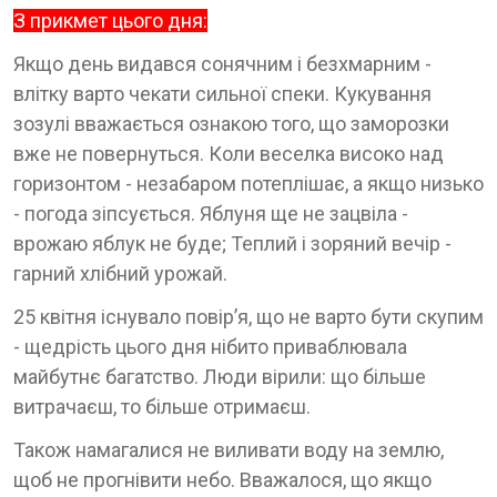
З прикмет цього дня:
Якщо день видався сонячним і безхмарним -
влітку варто чекати сильної спеки. Кукування
зозулі вважається ознакою того, що заморозки
вже не повернуться. Коли веселка високо над
горизонтом - незабаром потеплішає, а якщо низько
- погода зіпсується. Яблуня ще не зацвіла -
врожаю яблук не буде; Теплий і зоряний вечір -
гарний хлібний урожай.
25 квітня існувало повір’я, що не варто бути скупим
- щедрість цього дня нібито приваблювала
майбутнє багатство. Люди вірили: що більше
витрачаєш, то більше отримаєш.
Також намагалися не виливати воду на землю,
щоб не прогнівити небо. Вважалося, що якщо