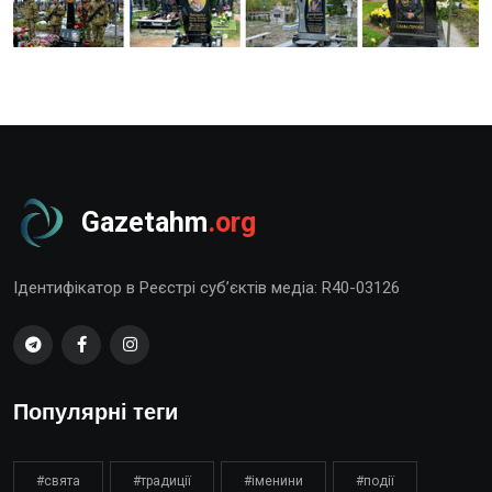
Gazetahm
.org
Ідентифікатор в Реєстрі суб’єктів медіа: R40-03126
Популярні теги
#свята
#традиції
#іменини
#події