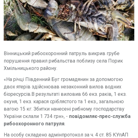
Вінницький рибоохоронний патруль викрив грубе
порушення правил рибальства поблизу села Порик
Хмільницького району.
«На річці Південний Буг громадянин за допомогою
двох ятерів здійснював незаконний вилов водних
біоресурсів.В результаті виловив 66 екз. раків, 1 екз.
окуня, 1 екз. карася сріблястого та 1 екз., загальною
вагою 15 кг. Збитки нанесені рибному господарству
України склали 1 734 грн», -
повідомляє-прес-служба
рибоохоронного патруля
.
На особу складено адмінпротокол за ч. 4 ст. 85 КУпАП