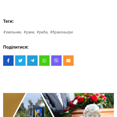
Теги:
#хмільник,
#раки,
#риба,
#браконьєри
Поділитися: