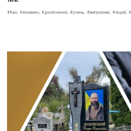
Теги:
#бал,
#екзамен,
#досягнення,
#учень,
#випускник,
#ліцей,
#