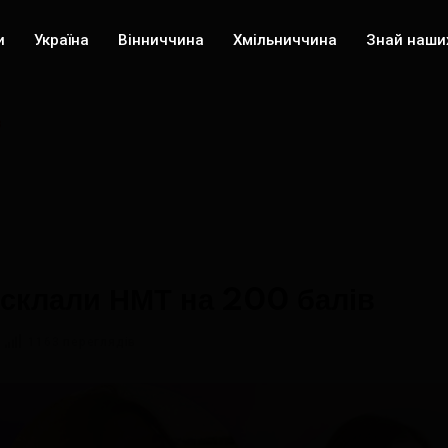
и
Україна
Вінниччина
Хмільниччина
Знай наши
в
 склали НМТ на 200 балів
1163 переглядів