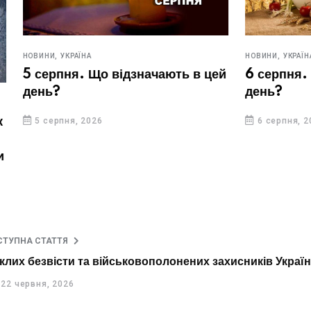
НОВИНИ,
УКРАЇНА
Що відзначають в цей
6 серпня. Що відзначают
день?
26
6 серпня, 2026
СТУПНА СТАТТЯ
иклих безвісти та військовополонених захисників Украї
22 червня, 2026