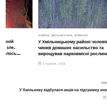
НОВИНИ,
УКРАЇНА
5 серпня. 
день?
НОВИНИ,
ХМІЛЬНИЧЧИНА,
КРИМІНАЛ
У Хмільницькому районі чоловік
5 серпня, 20
чинив домашнє насильство та
вирощував нарковмісні рослини
5 серпня, 2026
НА
У Хмільнику відбулася акція на підтримку зн