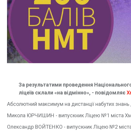
За результатими проведення Національного
ліцеїв склали «на відмінно», - повідомляє
Х
Абсолютний максимум на дистанції набутих знань 
Микола ЮРЧИШИН - випускник Ліцею №1 міста Хмільни
Олександр ВОЙТЕНКО - випускник Ліцею №2 міста Хм