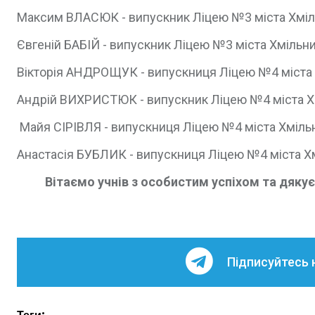
Максим ВЛАСЮК - випускник Ліцею №3 міста Хмільн
Євгеній БАБІЙ - випускник Ліцею №3 міста Хмільника
Вікторія АНДРОЩУК - випускниця Ліцею №4 міста Хм
Андрій ВИХРИСТЮК - випускник Ліцею №4 міста Хміл
Майя СІРІВЛЯ - випускниця Ліцею №4 міста Хмільник
Анастасія БУБЛИК - випускниця Ліцею №4 міста Хмі
Вітаємо учнів з особистим успіхом та дяку
Підписуйтесь 