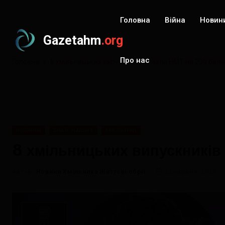
Головна
Війна
Новин
Gazetahm
.org
Про нас
Головна
8 хмільницьких випускників склали НМТ на 200 балі
НОВИНИ
ЗНАЙ НАШИХ
ХМІЛЬНИК
8 хмільницьких випускників
Автор:
Новини Хмільника Життєві обрії
22 червня, 2026