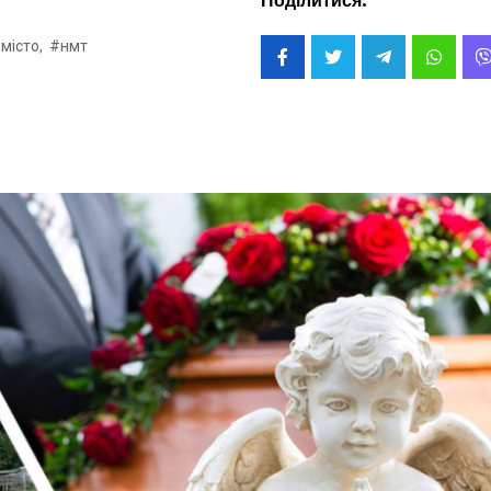
Поділитися:
місто,
#нмт