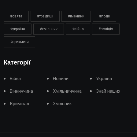
#свята
#традиції
#іменини
#події
#україна
#хмільник
#війна
#поліція
#прикмети
Категорії
Війна
Новини
Україна
Вінниччина
Хмільниччина
Знай наших
Кримінал
Хмільник