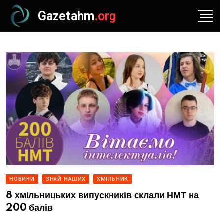
Gazetahm
.org
НОВИНИ
ЗНАЙ НАШИХ
ХМІЛЬНИК
8 хмільницьких випускників склали НМТ на
200 балів