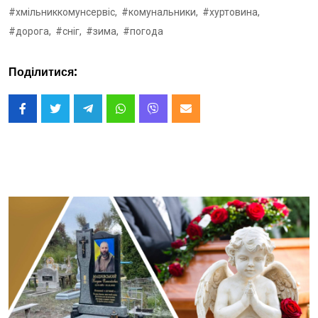
#хмільниккомунсервіс,
#комунальники,
#хуртовина,
#дорога,
#сніг,
#зима,
#погода
Поділитися: