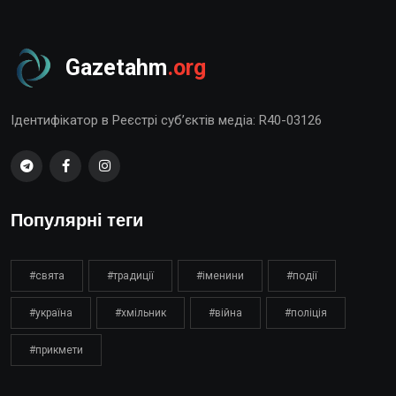
Gazetahm
.org
Ідентифікатор в Реєстрі суб’єктів медіа: R40-03126
Популярні теги
#свята
#традиції
#іменини
#події
#україна
#хмільник
#війна
#поліція
#прикмети