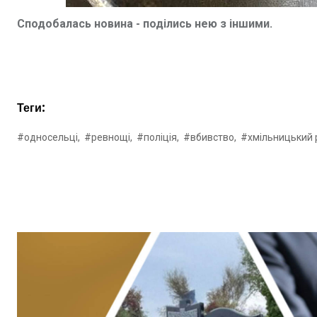
Сподобалась новина - поділись нею з іншими.
Теги:
#односельці,
#ревнощі,
#поліція,
#вбивство,
#хмільницький 