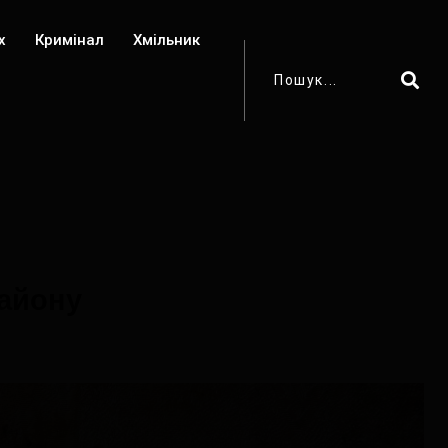
х
Кримінал
Хмільник
району