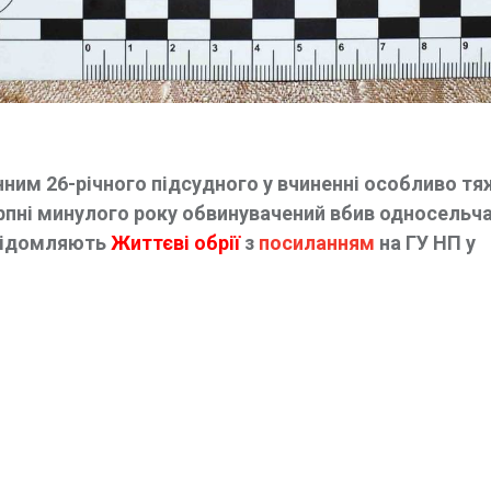
ним 26-річного підсудного у вчиненні особливо т
ерпні минулого року обвинувачений вбив односельча
повідомляють
Життєві обрії
з
посиланням
на ГУ НП у