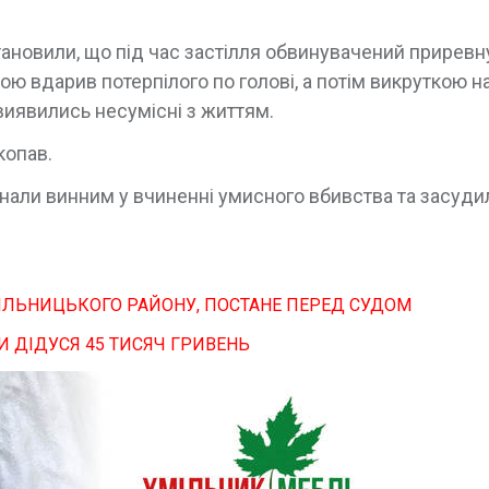
тановили, що під час застілля обвинувачений приревн
ою вдарив потерпілого по голові, а потім викруткою н
і виявились несумісні з життям.
копав.
изнали винним у вчиненні умисного вбивства та засуди
МІЛЬНИЦЬКОГО РАЙОНУ, ПОСТАНЕ ПЕРЕД СУДОМ
И ДІДУСЯ 45 ТИСЯЧ ГРИВЕНЬ