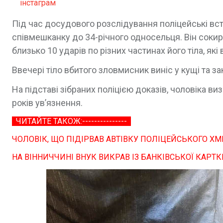
інстаграм
Під час досудового розслідування поліцейські вс
співмешканку до 34-річного односельця. Він сокир
близько 10 ударів по різних частинах його тіла, як
Ввечері тіло вбитого зловмисник виніс у кущі та за
На підставі зібраних поліцією доказів, чоловіка в
років ув’язнення.
ЧИТАЙТЕ ТАКОЖ:---------------
ЧОЛОВІК, ЩО ПІДІРВАВ АВТІВКУ ПОЛІЦЕЙСЬКОГО Х
НА ВІННИЧЧИНІ ВНУК ВИКРАВ ІЗ БАНКІВСЬКОЇ КАРТК