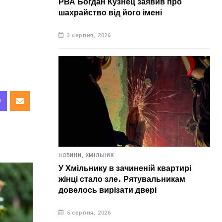
РВА Богдан Кузнец заявив про
шахрайство від його імені
3 серпня, 2026
НОВИНИ,
ХМІЛЬНИК
У Хмільнику в зачиненій квартирі
жінці стало зле. Рятувальникам
довелось вирізати двері
5 серпня, 2026