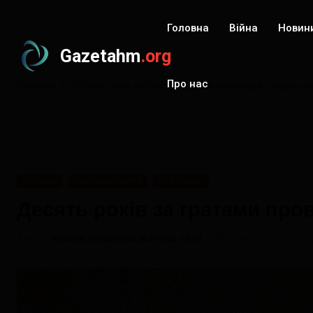
Головна
Війна
Новин
Gazetahm
.org
Про нас
Головна
Десять років за гратами проведе вбивця з Хмільни
НОВИНИ
ХМІЛЬНИЧЧИНА
КРИМІНАЛ
Десять років за гратами про
Автор:
Новини Хмільника Життєві обрії
3 лютого, 2023