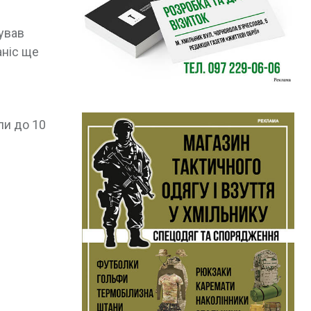
ував
аніс ще
ли до 10