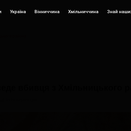
и
Україна
Вінниччина
Хмільниччина
Знай наши
цького району
веде вбивця з Хмільницького 
3099 переглядів