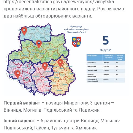
https://decentralization.gov.ua/new-rayons/vinnytska
представлено варіанти районного поділу. Розглянемо
два найбільш обговорюваних варіанти.
Перший варіант
– позиція Мінрегіону. 3 центри –
Вінниця, Могилів-Подільський та Ладижин.
Інший варіант
– 5 районів, центри Вінниця, Могилів-
Подільський, Гайсин, Тульчин та Хмільник.