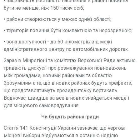
• чисельність постійного населення в районі повинна
бути не менше, ніж 150 тисяч осіб;
• райони створюються у межах однієї області;
• територія повинна бути компактною та нерозривною;
• зона доступності - до 60 кілометрів від межі
адміністративного центру по автомобільних дорогах.
Зараз в Мінрегіоні та комітетах Верховної Ради активно
тривають дискусії про розмежування повноважень
між громадами, новими районами та областю.
Зрозумілим є те, що в нових районах будуть префекти,
що представлятимуть президентську вертикаль.
Водночас, швидше за все в нових знайдеться місце і
для місцевого самоврядування.
Чи будуть районні ради
Стаття 141 Конституції України зазначає, що чергові
місцеві вибори відбуваються в останню неділю