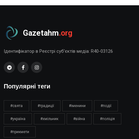
Gazetahm
.org
Ідентифікатор в Реєстрі суб’єктів медіа: R40-03126
Популярні теги
#свята
#традиції
#іменини
#події
#україна
#хмільник
#війна
#поліція
#прикмети