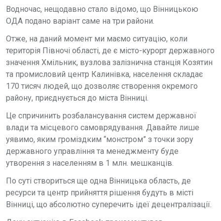
Водночас, нещодавно стало відомо, що Вінницькою
ОДА подано варіант саме на три райони.
Отже, на даний момент ми маємо ситуацію, коли
територія Півночі області, де є місто-курорт державного
значення Хмільник, вузлова залізнична станція Козятин
та промисловий центр Калинівка, населення складає
170 тисяч людей, що дозволяє створення окремого
району, приєднується до міста Вінниці.
Це спричинить розбалансування систем державної
влади та місцевого самоврядування. Давайте лише
уявимо, яким громіздким “монстром” з точки зору
державного управління та менеджменту буде
утворення з населенням в 1 млн. мешканців.
По суті створиться ще одна Вінницька область, де
ресурси та центр прийняття рішення будуть в місті
Вінниці, що абсолютно суперечить ідеї децентралізації.