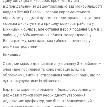
Дану ситуацію в Facebook прокоментував
відповідальний за децентралізацію від монобільшості
нардеп Віталій Безгін – голова парламентського
підкомітету з адміністративно-територіального устрою:
«можна дискутувати з приводу кількості районів у
Вінницькій області, але остання версія подання ОДА в 3
райони, де 60% населення області зосереджено у
Вінницькому, мені здається хибною з точки зору
державотворення».
Висновки
Отже, ми маємо два варіанти: у випадку 3-х районів –
очевидне посилення та концентрація влади в
обласному центрі із створенням районної ради, що по
суті конкуруватиме із обласною.
Варіант створення 5 районів – більш ресурсний для
держави з точки зору необхідності утворення
додаткових префектур, але більш збалансований з
точки зору місцевого самоврядування.