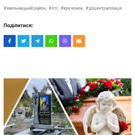
#хмільницькій район,
#отг,
#крученюк,
#децентралізація
Поділитися: