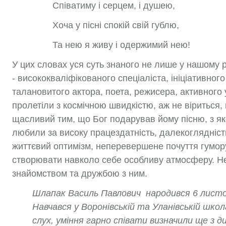
Співатиму і серцем, і душею,
Хоча у пісні спокій свій гублю,
Та нею я живу і одержимий нею!
У цих словах уся суть знаного не лише у нашому 
- висококваліфікованого спеціаліста, ініціативног
талановитого актора, поета, режисера, активного 
пролетіли з космічною швидкістю, аж не віриться,
щасливий тим, що Бог подарував йому пісню, з якою
любили за високу працездатність, далекоглядніст
життєвий оптимізм, неперевершене почуття гумору
створювати навколо себе особливу атмосферу. Нем
знайомством та дружбою з ним.
Шлапак Василь Павлович народився 6 листоп
Навчався у Воронівській та Уланівській школ
слух, уміння гарно співати визначили ще з