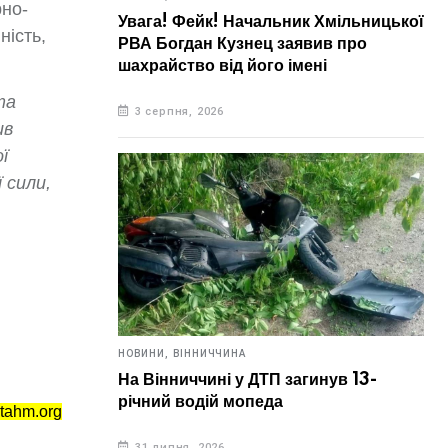
рно-
Увага! Фейк! Начальник Хмільницької
ність,
РВА Богдан Кузнец заявив про
шахрайство від його імені
та
3 серпня, 2026
ив
ї
 сили,
НОВИНИ,
ВІННИЧЧИНА
На Вінниччині у ДТП загинув 13-
річний водій мопеда
tahm.org
31 липня, 2026