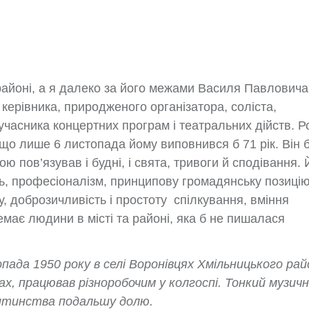
районі, а я далеко за його межами Василя Павловича
о керівника, природженого організатора, соліста,
учасника концертних програм і театральних дійств. Р
 що лише 6 листопада йому виповнився б 71 рік. Він 
 пов’язував і будні, і свята, тривоги й сподівання. 
ь, професіоналізм, принципову громадянську позицію
, доброзичливість і простоту спілкування, вміння
ає людини в місті та районі, яка б не пишалася
ада 1950 року в селі Воронівцях Хмільницького рай
ах, працював різноробочим у колгоспі. Тонкий музич
 дитинства подальшу долю.