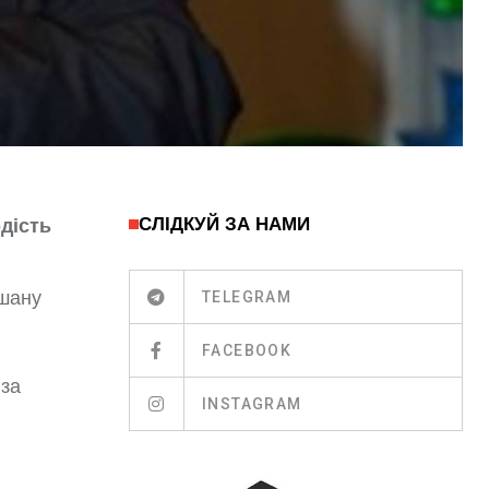
СЛІДКУЙ ЗА НАМИ
дість
 шану
TELEGRAM
FACEBOOK
 за
INSTAGRAM