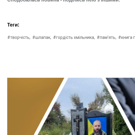
Теги:
#творчість,
#шлапак,
#гордість хмільника,
#пам'ять,
#книга 