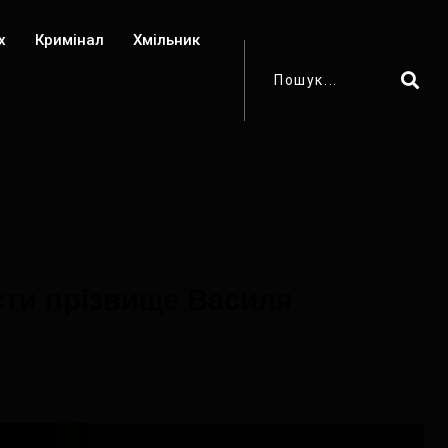
х
Кримінал
Хмільник
сти прізвище Василя