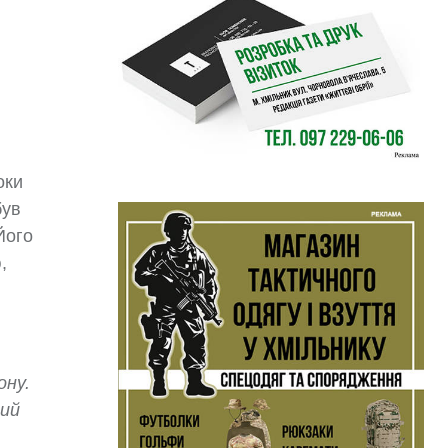
оки
був
Його
,
ону.
ний