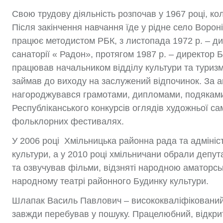
Свою трудову діяльність розпочав у 1967 році, к
Після закінчення навчання їде у рідне село Вороні
працює методистом РБК, з листопада 1972 р. – дир
санаторії « Радон», протягом 1987 р. – директор Б
працював начальником відділу культури та туриз
займав до виходу на заслужений відпочинок. За 
нагороджувався грамотами, дипломами, подяками
Республіканського конкурсів оглядів художньої с
фольклорних фестивалях.
У 2006 році Хмільницька районна рада та адмініс
культури, а у 2010 році хмільничани обрали депу
та озвучував фільми, відзняті народною аматорськ
народному театрі районного Будинку культури.
Шлапак Василь Павлович – висококваліфікований ф
завжди перебував у пошуку. Працелюбний, відкр