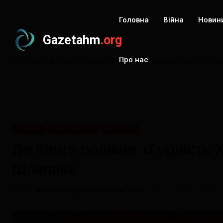
Головна
Війна
Новин
Gazetahm
.org
Про нас
Головна
До Книги пошани «Гордість Хмільника» пропонуєть
НОВИНИ
ЗНАЙ НАШИХ
ХМІЛЬНИК
До Книги пошани «Гордість 
Шлапака
Автор:
Новини Хмільника Життєві обрії
21 лютого, 2022