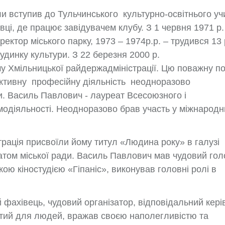
оли вступив до Тульчинського культурно-освітнього у
вці, де працює завідувачем клубу. З 1 червня 1971 р.
ектор міського парку, 1973 – 1974р.р. – трудився 13 
удинку культури. З 22 березня 2000 р.
му Хмільницької райдержадміністрації. Цю поважну п
активну професійну діяльність неодноразово
. Василь Павлович - лауреат Всесоюзного і
амодіяльності. Неодноразово брав участь у міжнародн
трація присвоїли йому титул «Людина року» в галузі
татом міської ради. Василь Павлович мав чудовий гол
ою кіностудією «Гіпаніс», виконував головні ролі в
ахівець, чудовий організатор, відповідальний керів
итий для людей, вражав своєю наполегливістю та