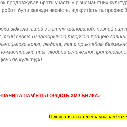
ок продовжував брати участь у різноманітних культу
роботі були завжди чесність, відкритість та професій
роки відколи пішов з життя шанований, повний сил 
ак, який своєю багаторічною творчою працею залиш
мільницького краю, людина, яка є прикладом безмежно
но-мистецькій ниві, людина величезної притягальної
цівників культури.
ШАНИ ТА ПАМ’ЯТІ «ГОРДІСТЬ ХМІЛЬНИКА»
Підписатись на телеграм канал Gaze