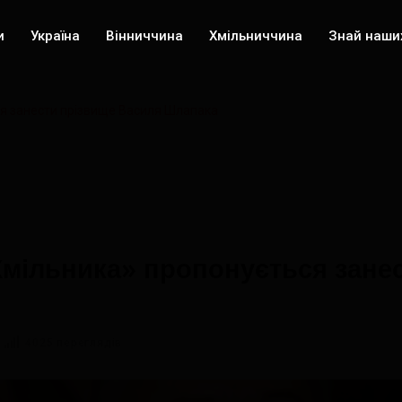
и
Україна
Вінниччина
Хмільниччина
Знай наши
ся занести прізвище Василя Шлапака
Хмільника» пропонується зане
4025 переглядів