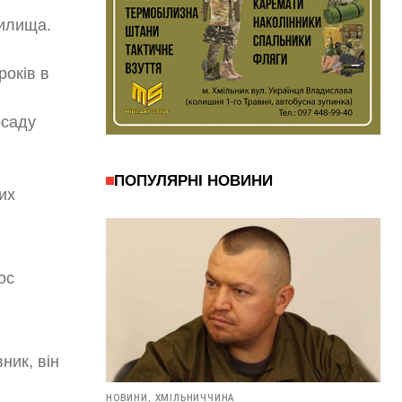
чилища.
років в
осаду
ПОПУЛЯРНІ НОВИНИ
их
ос
ник, він
НОВИНИ,
ХМІЛЬНИЧЧИНА