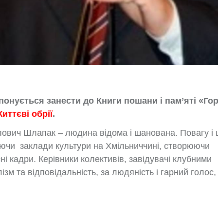
нується занести до Книги пошани і пам’яті «Гор
иттєві обрії
.
ович Шлапак – людина відома і шанована. Повагу і
уючи заклади культури на Хмільниччині, створюючи
ні кадри. Керівники колективів, завідувачі клубними
м та відповідальність, за людяність і гарний голос,