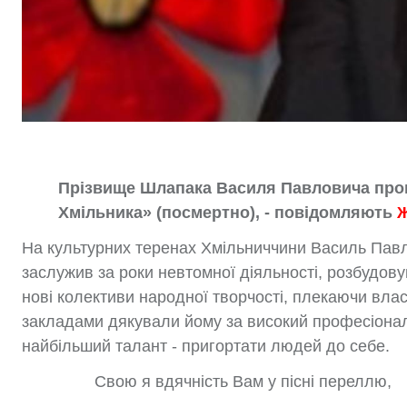
Прізвище Шлапака Василя Павловича пропо
Хмільника» (посмертно), - повідомляють
Ж
На культурних теренах Хмільниччини Василь Павл
заслужив за роки невтомної діяльності, розбудов
нові колективи народної творчості, плекаючи влас
закладами дякували йому за високий професіоналіз
найбільший талант - пригортати людей до себе.
Свою я вдячність Вам у пісні переллю,