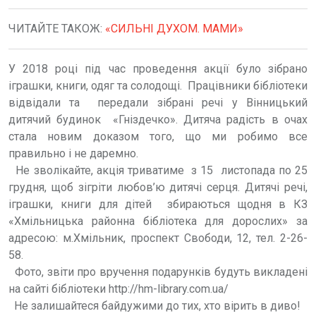
ЧИТАЙТЕ ТАКОЖ:
«СИЛЬНІ ДУХОМ. МАМИ»
У 2018 році під час проведення акції було зібрано
іграшки, книги, одяг та солодощі. Працівники бібліотеки
відвідали та передали зібрані речі у Вінницький
дитячий будинок «Гніздечко». Дитяча радість в очах
стала новим доказом того, що ми робимо все
правильно і не даремно.
Не зволікайте, акція триватиме з 15 листопада по 25
грудня, щоб зігріти любов’ю дитячі серця. Дитячі речі,
іграшки, книги для дітей збираються щодня в КЗ
«Хмільницька районна бібліотека для дорослих» за
адресою: м.Хмільник, проспект Свободи, 12, тел. 2-26-
58.
Фото, звіти про вручення подарунків будуть викладені
на сайті бібліотеки http://hm-library.com.ua/
Не залишайтеся байдужими до тих, хто вірить в диво!