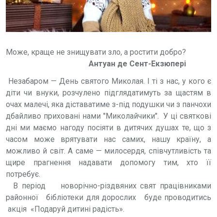
Може, краще не знищувати зло, а ростити добро?
Антуан де Сент-Екзюпері
Незабаром — День святого Миколая. І ті з нас, у кого є
діти чи внуки, розчулено підглядатимуть за щастям в
очах малечі, яка діставатиме з-під подушки чи з панчохи
дбайливо приховані нами "Миколайчики". У ці святкові
дні ми маємо нагоду посіяти в дитячих душах те, що з
часом може врятувати нас самих, нашу країну, а
можливо й світ. А саме — милосердя, співчутливість та
щире прагнення надавати допомогу тим, хто її
потребує.
В період новорічно-різдвяних свят працівниками
районної бібліотеки для дорослих буде проводитись
акція «Подаруй дитині радість».