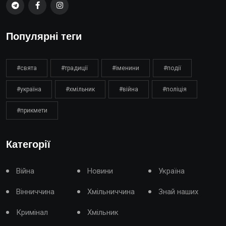
Популярні теги
#свята
#традиції
#іменини
#події
#україна
#хмільник
#війна
#поліція
#прикмети
Категорії
Війна
Новини
Україна
Вінниччина
Хмільниччина
Знай наших
Кримінал
Хмільник