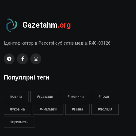
Gazetahm
.org
Ідентифікатор в Реєстрі суб’єктів медіа: R40-03126
Популярні теги
#свята
#традиції
#іменини
#події
#україна
#хмільник
#війна
#поліція
#прикмети