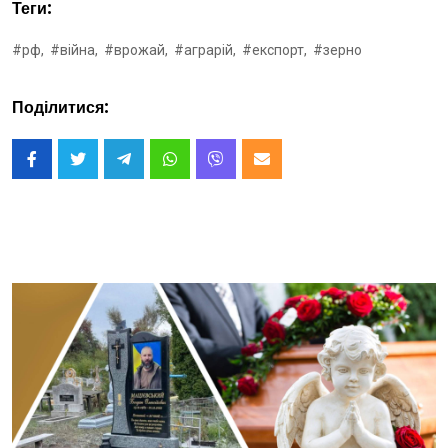
Теги:
#рф,
#війна,
#врожай,
#аграрій,
#експорт,
#зерно
Поділитися: