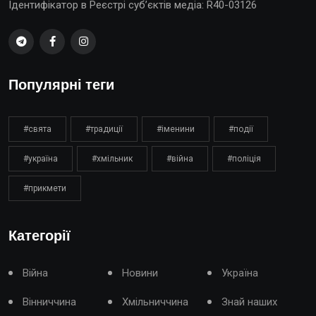
Ідентифікатор в Реєстрі суб’єктів медіа: R40-03126
Популярні теги
#свята
#традиції
#іменини
#події
#україна
#хмільник
#війна
#поліція
#прикмети
Категорії
Війна
Новини
Україна
Вінниччина
Хмільниччина
Знай наших