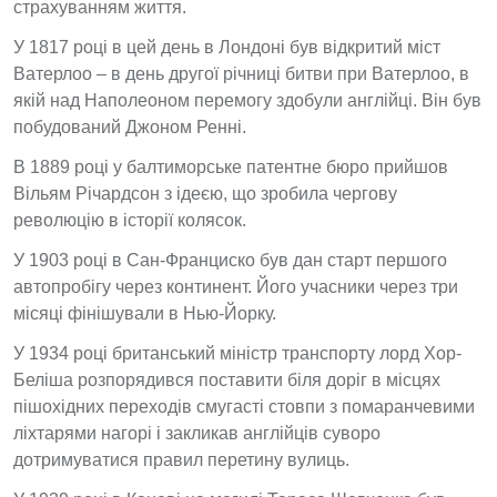
страхуванням життя.
У 1817 році в цей день в Лондоні був відкритий міст
Ватерлоо – в день другої річниці битви при Ватерлоо, в
якій над Наполеоном перемогу здобули англійці. Він був
побудований Джоном Ренні.
В 1889 році у балтиморське патентне бюро прийшов
Вільям Річардсон з ідеєю, що зробила чергову
революцію в історії колясок.
У 1903 році в Сан-Франциско був дан старт першого
автопробігу через континент. Його учасники через три
місяці фінішували в Нью-Йорку.
У 1934 році британський міністр транспорту лорд Хор-
Беліша розпорядився поставити біля доріг в місцях
пішохідних переходів смугасті стовпи з помаранчевими
ліхтарями нагорі і закликав англійців суворо
дотримуватися правил перетину вулиць.