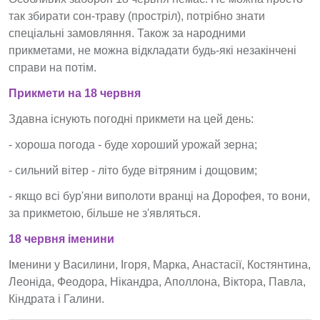
так збирати сон-траву (простріл), потрібно знати
спеціальні замовляння. Також за народними
прикметами, не можна відкладати будь-які незакінчені
справи на потім.
Прикмети на 18 червня
Здавна існують погодні прикмети на цей день:
- хороша погода - буде хороший урожай зерна;
- сильний вітер - літо буде вітряним і дощовим;
- якщо всі бур'яни виполоти вранці на Дорофея, то вони,
за прикметою, більше не з'являться.
18 червня іменини
Іменини у Василини, Ігоря, Марка, Анастасії, Костянтина,
Леоніда, Феодора, Нікандра, Аполлона, Віктора, Павла,
Кіндрата і Галини.