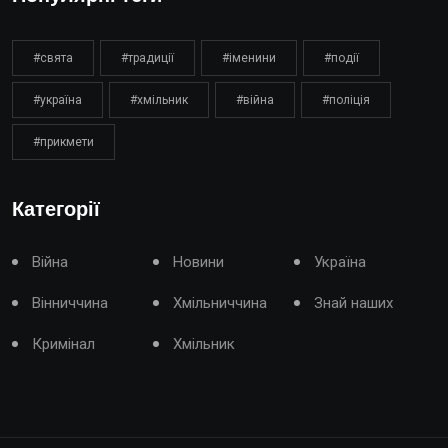
#свята
#традиції
#іменини
#події
#україна
#хмільник
#війна
#поліція
#прикмети
Категорії
Війна
Новини
Україна
Вінниччина
Хмільниччина
Знай наших
Кримінал
Хмільник