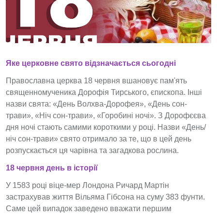
Яке церковне свято відзначається сьогодні
Православна церква 18 червня вшановує пам'ять
священномученика Дорофія Тирського, єпископа. Інші
назви свята: «День Волхва-Дорофея», «День сон-
трави», «Ніч сон-трави», «Горобині ночі». З Дорофєєва
дня ночі стають самими короткими у році. Назви «День/
ніч сон-трави» свято отримало за те, що в цей день
розпускається ця чарівна та загадкова рослина.
18 червня день в історії
У 1583 році віце-мер Лондона Ричард Мартін
застрахував життя Вільяма Гібсона на суму 383 фунти.
Саме цей випадок заведено вважати першим