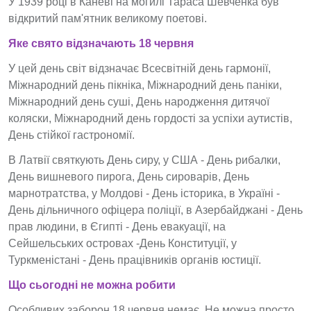
У 1939 році в Каневі на могилі Тараса Шевченка був
відкритий пам'ятник великому поетові.
Яке свято відзначають 18 червня
У цей день світ відзначає Всесвітній день гармонії,
Міжнародний день пікніка, Міжнародний день паніки,
Міжнародний день суші, День народження дитячої
коляски, Міжнародний день гордості за успіхи аутистів,
День стійкої гастрономії.
В Латвії святкують День сиру, у США - День рибалки,
День вишневого пирога, День сироварів, День
марнотратства, у Молдові - День історика, в Україні -
День дільничного офіцера поліції, в Азербайджані - День
прав людини, в Єгипті - День евакуації, на
Сейшельських островах -День Конституції, у
Туркменістані - День працівників органів юстиції.
Що сьогодні не можна робити
Особливих заборон 18 червня немає. Не можна просто