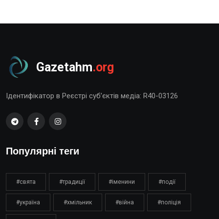
Gazetahm
.org
Ідентифікатор в Реєстрі суб’єктів медіа: R40-03126
Популярні теги
#свята
#традиції
#іменини
#події
#україна
#хмільник
#війна
#поліція