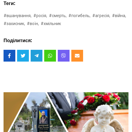
Теги:
#вшанування,
#росія,
#смерть,
#погибель,
#агресія,
#війна,
#захисник,
#воїн,
#хмільник
Поділитися: