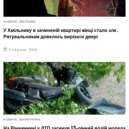
НОВИНИ,
ХМІЛЬНИК
У Хмільнику в зачиненій квартирі жінці стало зле.
Рятувальникам довелось вирізати двері
5 серпня, 2026
НОВИНИ,
ВІННИЧЧИНА
На Вінниччині у ДТП загинув 13-річний водій мопеда