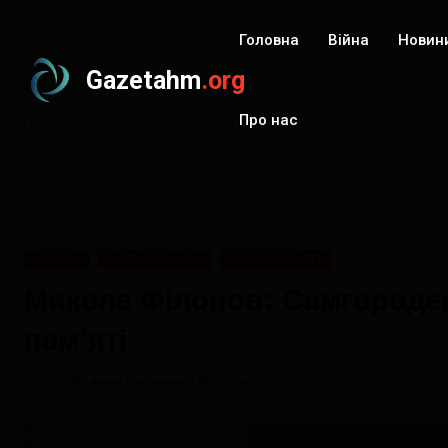
Головна
Війна
Новин
Gazetahm
.org
Про нас
Головна
Микола Філонов: Самгородецька громада отримає 80
НОВИНИ
ХМІЛЬНИЧЧИНА
БЛАГОДІЙНІСТЬ
Микола Філонов: Самгородец
пам’яті
Автор:
Новини Хмільника Життєві обрії
26 липня, 2024