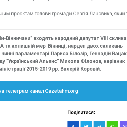
ьним проєктам голови громади Сергія Лановика, який
-Вінничани” входять народний депутат VIII склика
ВА та колишній мер Вінниці, нардеп двох скликань
инні парламентарі Лариса Білозір, Геннадій Вацак
ду “Український Альянс” Микола Філонов, керівник
ністрації 2015-2019 рр. Валерій Коровій.
на телеграм канал Gazetahm.org
Поділитися: