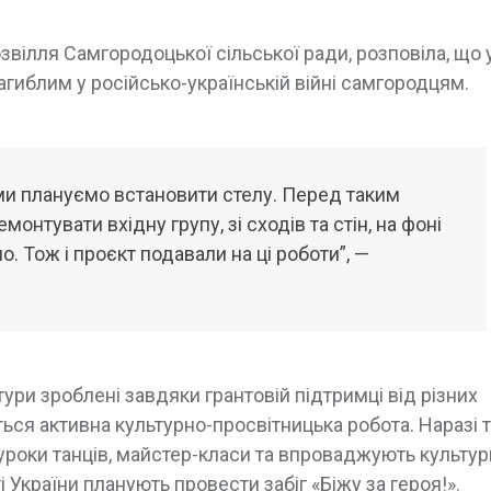
звілля Самгородоцької сільської ради, розповіла, що 
гиблим у російсько-українській війні самгородцям.
і ми плануємо встановити стелу. Перед таким
нтувати вхідну групу, зі сходів та стін, на фоні
. Тож і проєкт подавали на ці роботи”, —
ури зроблені завдяки грантовій підтримці від різних
ться активна культурно-просвітницька робота. Наразі т
уроки танців, майстер-класи та впроваджують культур
України планують провести забіг «Біжу за героя!».