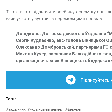
Також варто відзначити всебічну допомогу соціал
взяв участь у зустрічі з переможцями проєкту.
Довідково: До громадського об’єднання “Ми
Сергій Кудлаєнко, екс-голова Вінницької О
Олександр Домбровський, партнерами ГО є ч
Микола Кучер, засновник Благодійного фон
організації очільник Вінницької облдержадмі
Підписуйтесь 
Теги:
#захисники,
#український альянс,
#філонов