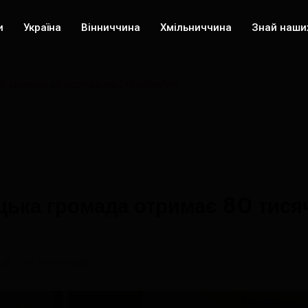
и
Україна
Вінниччина
Хмільниччина
Знай наши
 тисяч на облаштування Стіни пам’яті
ька громада отримає 80 тися
1795 переглядів