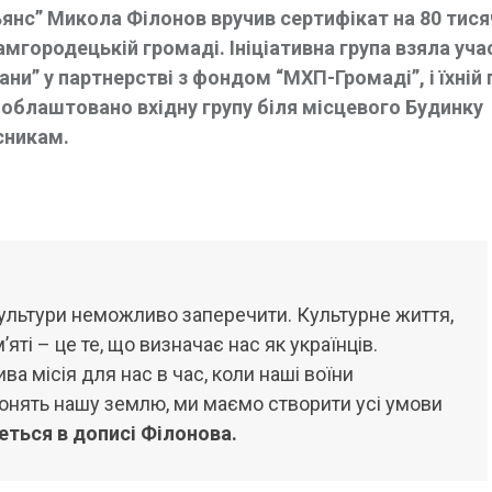
янс” Микола Філонов вручив сертифікат на 80 тися
городецькій громаді. Ініціативна група взяла уча
чани” у партнерстві з фондом “МХП-Громаді”, і їхній
 облаштовано вхідну групу біля місцевого Будинку
сникам.
ультури неможливо заперечити. Культурне життя,
яті – це те, що визначає нас як українців.
а місія для нас в час, коли наші воїни
онять нашу землю, ми маємо створити усі умови
еться в дописі Філонова.