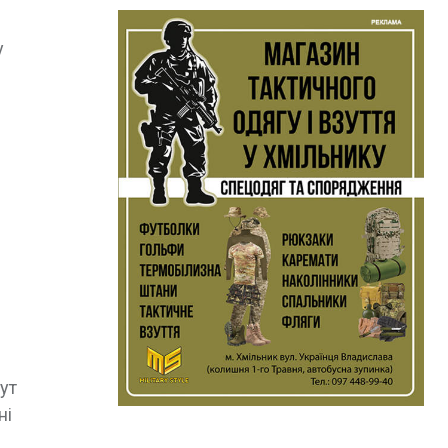
у
ут
ні