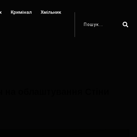
х
Кримінал
Хмільник
ч на облаштування Стіни