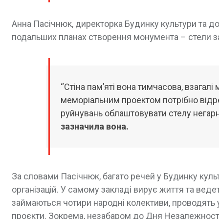
Анна Пасічнюк, директорка Будинку культури та до
подальших планах створення монумента – стели за
“Стіна пам’яті вона тимчасова, взагал
меморіальним проектом потрібно відремо
руйнувань облаштовувати стелу негарно
зазначила вона.
За словами Пасічнюк, багато речей у Будинку культ
організацій. У самому закладі вирує життя та веде
займаються чотири народні колективи, проводять 
проєкти. Зокрема, незабаром до Дня Незалежності 