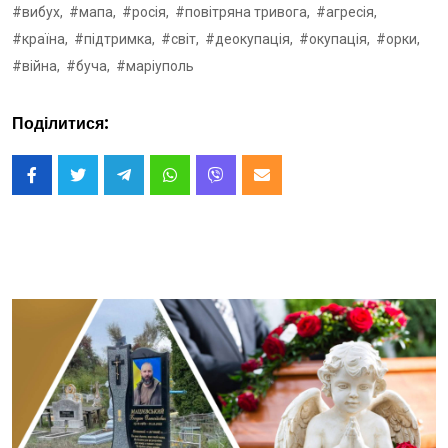
#вибух,
#мапа,
#росія,
#повітряна тривога,
#агресія,
#країна,
#підтримка,
#світ,
#деокупація,
#окупація,
#орки,
#війна,
#буча,
#маріуполь
Поділитися: