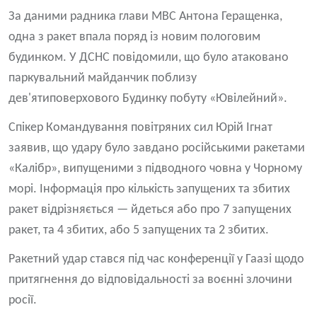
За даними радника глави МВС Антона Геращенка,
одна з ракет впала поряд із новим пологовим
будинком. У ДСНС повідомили, що було атаковано
паркувальний майданчик поблизу
дев'ятиповерхового Будинку побуту «Ювілейний».
Спікер Командування повітряних сил Юрій Ігнат
заявив, що удару було завдано російськими ракетами
«Калібр», випущеними з підводного човна у Чорному
морі. Інформація про кількість запущених та збитих
ракет відрізняється — йдеться або про 7 запущених
ракет, та 4 збитих, або 5 запущених та 2 збитих.
Ракетний удар стався під час конференції у Гаазі щодо
притягнення до відповідальності за воєнні злочини
росії.