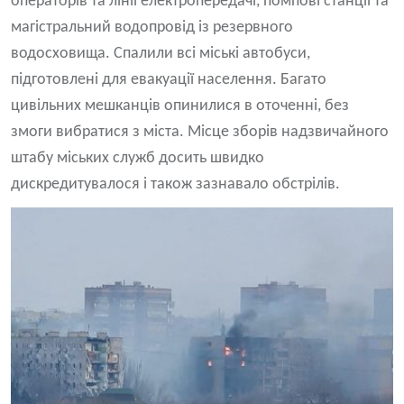
операторів та лінії електропередачі, помпові станції та
магістральний водопровід із резервного
водосховища. Спалили всі міські автобуси,
підготовлені для евакуації населення. Багато
цивільних мешканців опинилися в оточенні, без
змоги вибратися з міста. Місце зборів надзвичайного
штабу міських служб досить швидко
дискредитувалося і також зазнавало обстрілів.