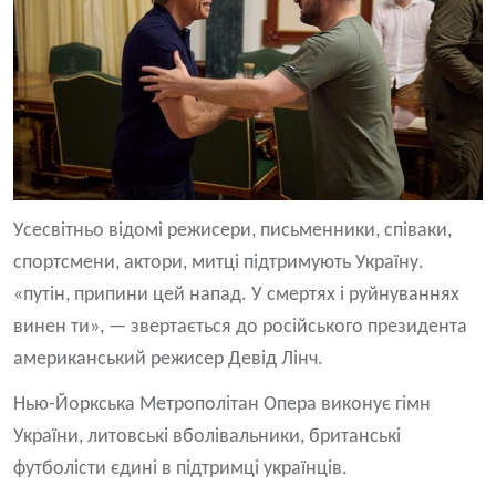
Усесвітньо відомі режисери, письменники, співаки,
спортсмени, актори, митці підтримують Україну.
«путін, припини цей напад. У смертях і руйнуваннях
винен ти», — звертається до російського президента
американський режисер Девід Лінч.
Нью-Йоркська Метрополітан Опера виконує гімн
України, литовські вболівальники, британські
футболісти єдині в підтримці українців.