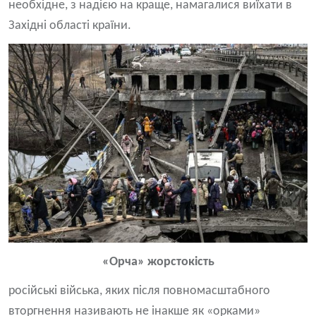
необхідне, з надією на краще, намагалися виїхати в
Західні області країни.
«Орча» жорстокість
російські війська, яких після повномасштабного
вторгнення називають не інакше як «орками»