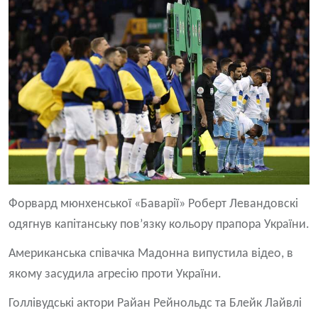
Форвард мюнхенської «Баварії» Роберт Левандовскі
одягнув капітанську пов’язку кольору прапора України.
Американська співачка Мадонна випустила відео, в
якому засудила агресію проти України.
Голлівудські актори Райан Рейнольдс та Блейк Лайвлі