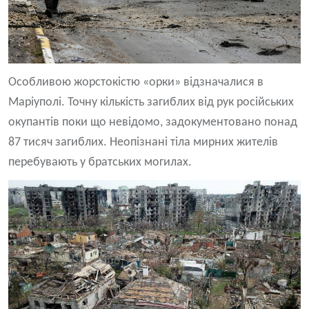
Особливою жорстокістю «орки» відзначалися в
Маріуполі. Точну кількість загиблих від рук російських
окупантів поки що невідомо, задокументовано понад
87 тисяч загиблих. Неопізнані тіла мирних жителів
перебувають у братських могилах.