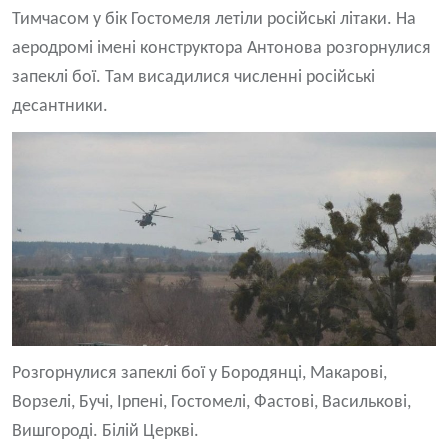
Тимчасом у бік Гостомеля летіли російські літаки. На
аеродромі імені конструктора Антонова розгорнулися
запеклі бої. Там висадилися численні російські
десантники.
Розгорнулися запеклі бої у Бородянці, Макарові,
Ворзелі, Бучі, Ірпені, Гостомелі, Фастові, Василькові,
Вишгороді. Білій Церкві.