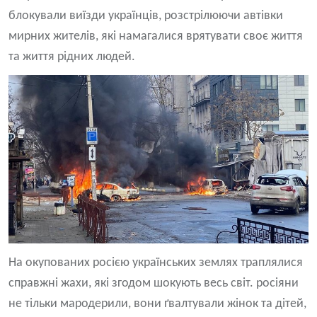
блокували виїзди українців, розстрілюючи автівки
мирних жителів, які намагалися врятувати своє життя
та життя рідних людей.
На окупованих росією українських землях траплялися
справжні жахи, які згодом шокують весь світ. росіяни
не тільки мародерили, вони ґвалтували жінок та дітей,