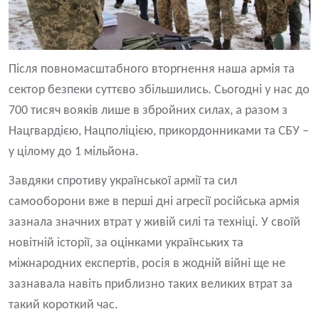
Після повномасштабного вторгнення наша армія та
сектор безпеки суттєво збільшились. Сьогодні у нас до
700 тисяч вояків лише в збройних силах, а разом з
Нацгвардією, Нацполіцією, прикордонниками та СБУ –
у цілому до 1 мільйона.
Завдяки спротиву української армії та сил
самооборони вже в перші дні агресії російська армія
зазнала значних втрат у живій силі та техніці. У своїй
новітній історії, за оцінками українських та
міжнародних експертів, росія в жодній війні ще не
зазнавала навіть приблизно таких великих втрат за
такий короткий час.