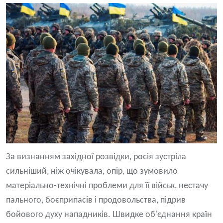
За визнанням західної розвідки, росія зустріла
сильніший, ніж очікувала, опір, що зумовило
матеріально-технічні проблеми для її військ, нестачу
пального, боєприпасів і продовольства, підрив
бойового духу нападників. Швидке об'єднання країн