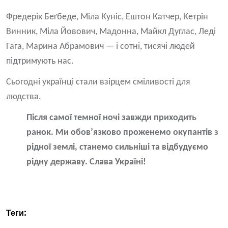
Фредерік Беґбеде, Міла Куніс, Ештон Катчер, Кетрін
Винник, Міла Йовович, Мадонна, Майкл Дуглас, Леді
Гага, Марина Абрамович — і сотні, тисячі людей
підтримують нас.
Сьогодні українці стали взірцем сміливості для
людства.
Після самої темної ночі завжди приходить
ранок. Ми обовʼязково проженемо окупантів з
рідної землі, станемо сильніші та відбудуємо
рідну державу. Слава Україні!
Теги: