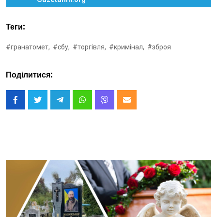
Теги:
#гранатомет,
#сбу,
#торгівля,
#кримінал,
#зброя
Поділитися: