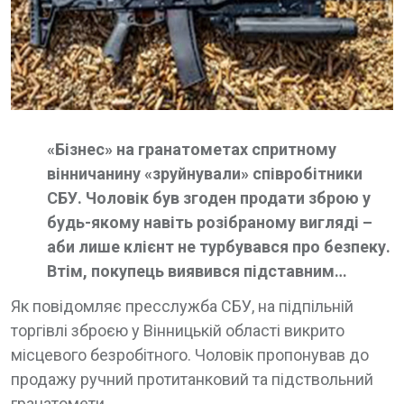
«Бізнес» на гранатометах спритному
вінничанину «зруйнували» співробітники
СБУ. Чоловік був згоден продати зброю у
будь-якому навіть розібраному вигляді –
аби лише клієнт не турбувався про безпеку.
Втім, покупець виявився підставним…
Як повідомляє пресслужба СБУ, на підпільній
торгівлі зброєю у Вінницькій області викрито
місцевого безробітного. Чоловік пропонував до
продажу ручний протитанковий та підствольний
гранатомети.