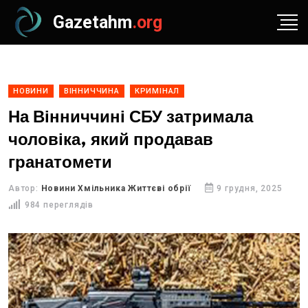
Gazetahm
.org
НОВИНИ
ВІННИЧЧИНА
КРИМІНАЛ
На Вінниччині СБУ затримала
чоловіка, який продавав
гранатомети
Автор:
Новини Хмільника Життєві обрії
9 грудня, 2025
984 переглядів