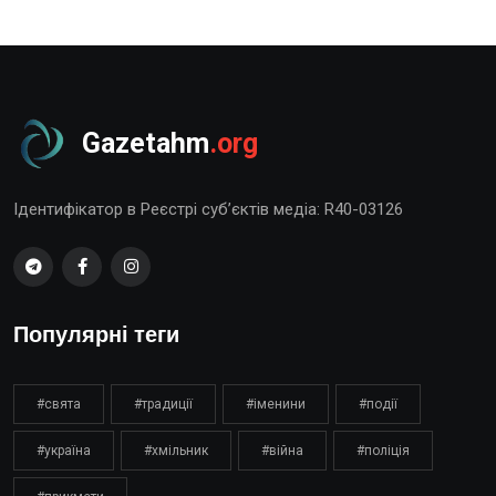
Gazetahm
.org
Ідентифікатор в Реєстрі суб’єктів медіа: R40-03126
Популярні теги
#свята
#традиції
#іменини
#події
#україна
#хмільник
#війна
#поліція