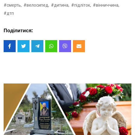
#смерть,
#велосипед,
#дитина,
#підліток,
#вінниччина,
#дтп
Поділитися: