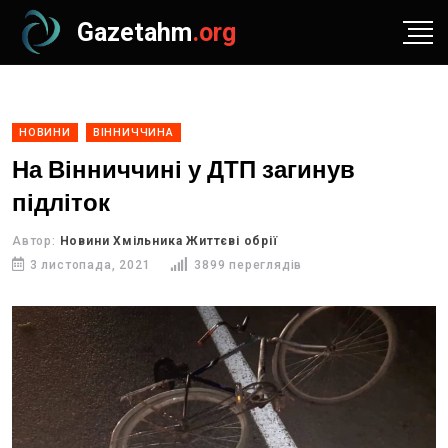
Gazetahm
.org
НОВИНИ
ВІННИЧЧИНА
На Вінниччині у ДТП загинув
підліток
Автор:
Новини Хмільника Життєві обрії
3 листопада, 2021
3899 переглядів