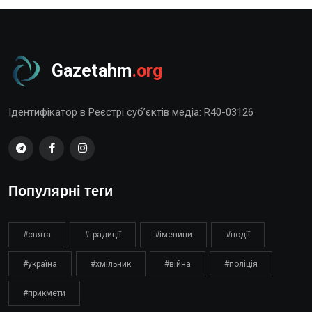
Gazetahm
.org
Ідентифікатор в Реєстрі суб’єктів медіа: R40-03126
Популярні теги
#свята
#традиції
#іменини
#події
#україна
#хмільник
#війна
#поліція
#прикмети