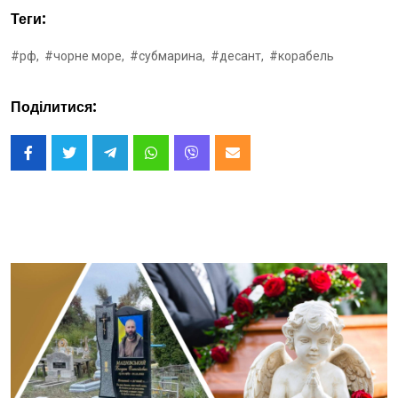
Теги:
#рф,
#чорне море,
#субмарина,
#десант,
#корабель
Поділитися: