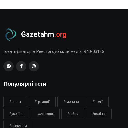
Gazetahm
.org
Ідентифікатор в Реєстрі суб’єктів медіа: R40-03126
Популярні теги
#свята
#традиції
#іменини
#події
#україна
#хмільник
#війна
#поліція
#прикмети