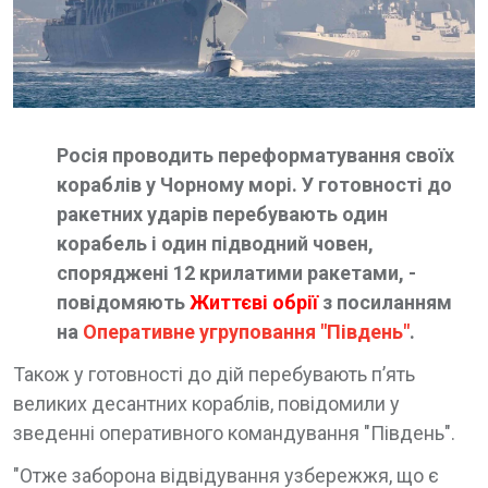
Росія проводить переформатування своїх
кораблів у Чорному морі. У готовності до
ракетних ударів перебувають один
корабель і один підводний човен,
споряджені 12 крилатими ракетами, -
повідомяють
Життєві обрії
з посиланням
на
Оперативне угруповання "Південь"
.
Також у готовності до дій перебувають пʼять
великих десантних кораблів, повідомили у
зведенні оперативного командування "Південь".
"Отже заборона відвідування узбережжя, що є