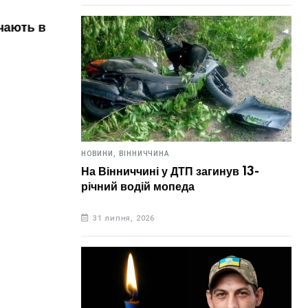
НОВИНИ,
УКРАЇНА
НОВИН
ь в цей
6 серпня. Що відзначають в цей
Зав
день?
ано
сяг
6 серпня, 2026
5 
НОВИНИ,
ВІННИЧЧИНА
На Вінниччині у ДТП загинув 13-
річний водій мопеда
31 липня, 2026