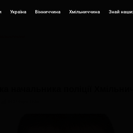
и
Україна
Вінниччина
Хмільниччина
Знай наши
Хмільниччини
ка начальника поліції Хмільни
6627 переглядів