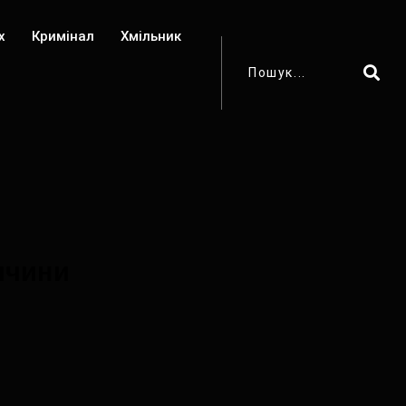
х
Кримінал
Хмільник
ччини