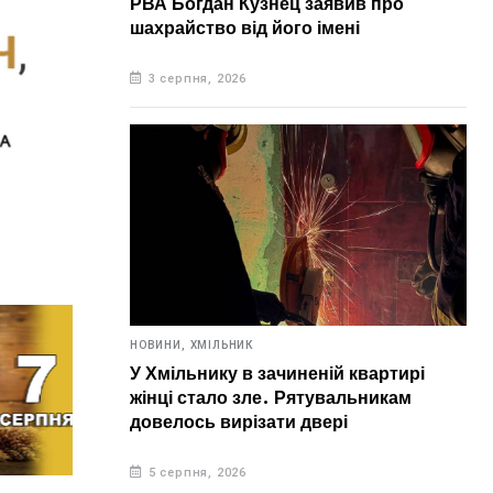
РВА Богдан Кузнец заявив про
шахрайство від його імені
3 серпня, 2026
НОВИНИ,
ХМІЛЬНИК
У Хмільнику в зачиненій квартирі
жінці стало зле. Рятувальникам
довелось вирізати двері
5 серпня, 2026