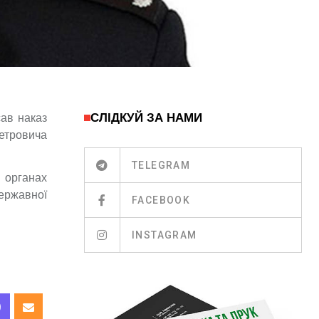
СЛІДКУЙ ЗА НАМИ
сав наказ
етровича
TELEGRAM
в органах
державної
FACEBOOK
INSTAGRAM