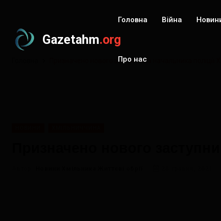
Головна
Війна
Новин
Gazetahm
.org
Про нас
Головна
Призначено нового заступника начальника поліції 
НОВИНИ
ХМІЛЬНИЧЧИНА
Призначено нового заступни
Автор:
Новини Хмільника Життєві обрії
28 травня, 2021