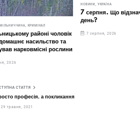
НОВИНИ,
УКРАЇНА
7 серпня. Що відзначают
день?
ИЧЧИНА,
КРИМІНАЛ
ькому районі чоловік
7 серпня, 2026
шнє насильство та
нарковмісні рослини
26
СТУПНА СТАТТЯ
росто професія, а покликання
29 травня, 2021