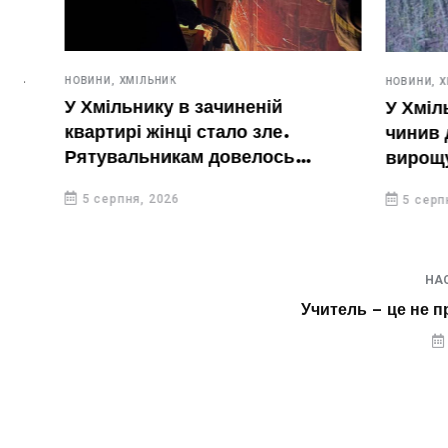
НОВИНИ,
ХМІЛЬНИК
НОВИНИ,
ХМІЛЬН
У Хмільнику в зачиненій
У Хмільниц
квартирі жінці стало зле.
чинив дома
Рятувальникам довелось
вирощував 
вирізати двері
5 серпня, 2026
5 серпня, 20
НА
Учитель – це не п